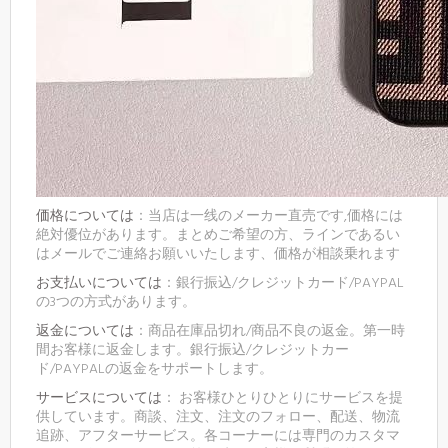
価格については
：当店は一线のメーカー直売です,価格には
絶対優位があります。まとめご希望の方、ラインであるい
はメールでご連絡お願いいたします、価格が相談乗れます
お支払いについては
：銀行振込/クレジットカード/PAYPAL
の3つの方式があります。
返金については
：商品在庫品切れ/商品不良の返金。第一時
間お客様に返金します。銀行振込/クレジットカー
ド/PAYPALの返金をサポートします。
サービスについては
： お客様ひとりひとりにサービスを提
供しています。商談、注文、注文のフォロー、配送、物流
追跡、アフターサービス。各コーナーには専門のカスタマ