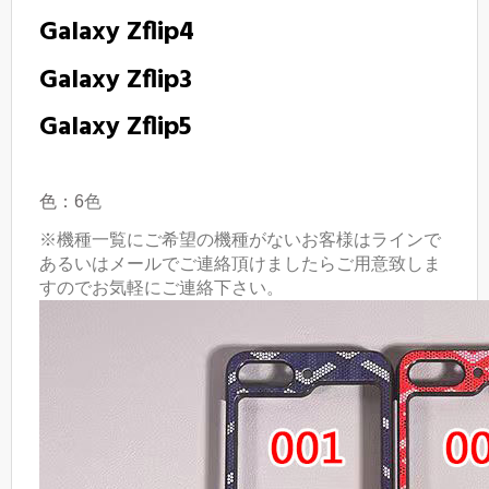
Galaxy Zflip4
Galaxy Zf
lip
3
Galaxy Zf
lip5
色：6
色
※機種一覧にご希望の機種がないお客様はラインで
あるいはメールでご連絡頂けましたらご用意致しま
すのでお気軽にご連絡下さい。