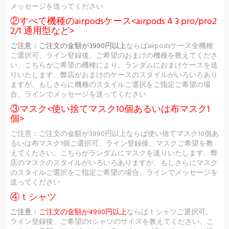
メッセージを送ってください
②すべて機種のairpodsケース<airpods 4 3 pro/pro2
2/1 通用型など>
ご注意：
ご注文の金額が3990円以上
ならばairpodsケース全機種
ご選択可、ライン登録後、ご希望のおまけの機種を教えてくださ
い、こちらがご希望の機種により、ランダムにおまけケースを送
りいたします、弊店がおまけのケースのスタイルがいろいろあり
ますが、もしさらに機種のスタイルご選択をご指定ご希望の場
合、ラインでメッセージを送ってください
③マスク<使い捨てマスク10個あるいは布マスク1
個>
ご注意：ご注文の金額が3990円以上ならば使い捨てマスク10個あ
るいは布マスク1個ご選択可、ライン登録後、マスクご希望を教
えてください、こちらがランダムにマスクを送りいたします、弊
店のマスクのスタイルがいろいろありますが、もしさらにマスク
のスタイルご選択をご指定ご希望の場合、ラインでメッセージを
送ってください
④ｔシャツ
ご注意：
ご注文の金額が4990円以上
ならばｔシャツご選択可、
ライン登録後、ご希望のtシャツのサイズを教えてください、こ