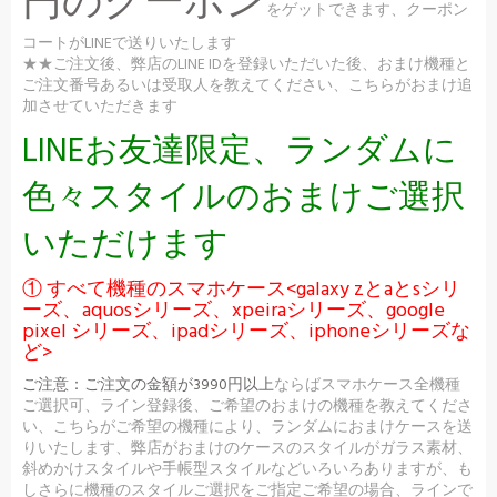
円のクーポン
をゲットできます、クーポン
コートがLINEで送りいたします
★★ご注文後、弊店のLINE IDを登録いただいた後、おまけ機種と
ご注文番号あるいは受取人を教えてください、こちらがおまけ追
加させていただきます
LINEお友達限定、ランダムに
色々スタイルのおまけご選択
いただけます
① すべて機種のスマホケース<galaxy zとaとsシリ
ーズ、aquosシリーズ、xpeiraシリーズ、google
pixel シリーズ、ipadシリーズ、iphoneシリーズな
ど>
ご注意：
ご注文の金額が3990円以上
ならばスマホケース全機種
ご選択可、ライン登録後、ご希望のおまけの機種を教えてくださ
い、こちらがご希望の機種により、ランダムにおまけケースを送
りいたします、弊店がおまけのケースのスタイルがガラス素材、
斜めかけスタイルや手帳型スタイルなどいろいろありますが、も
しさらに機種のスタイルご選択をご指定ご希望の場合、ラインで