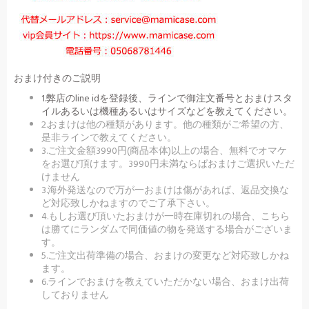
おまけ付きのご説明
1.弊店のline idを登録後、ラインで御注文番号とおまけスタ
イルあるいは機種あるいはサイズなどを教えてください。
2.おまけは他の種類があります。他の種類がご希望の方、
是非ラインで教えてください。
3.ご注文金額3990円(商品本体)以上の場合、無料でオマケ
をお選び頂けます。3990円未満ならばおまけご選択いただ
けません
3.海外発送なので万が一おまけは傷があれば、返品交換な
ど対応致しかねますのでご了承下さい。
4.もしお選び頂いたおまけが一時在庫切れの場合、こちら
は勝てにランダムで同価値の物を発送する場合がございま
す。
5.ご注文出荷準備の場合、おまけの変更など対応致しかね
ます。
6.ラインでおまけを教えていただかない場合、おまけ出荷
しておりません