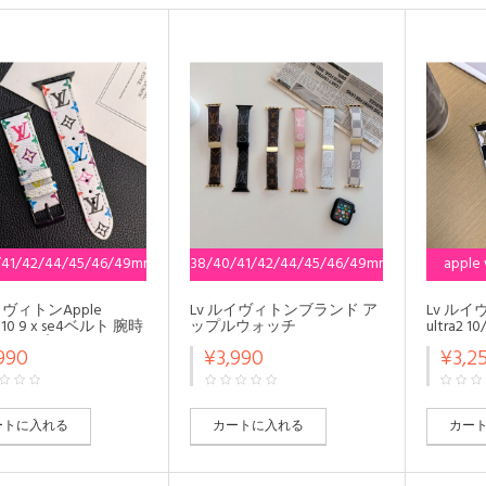
/41/42/44/45/46/49mm
38/40/41/42/44/45/46/49mm
apple 
2024対応
2024年対応
イヴィトンApple
Lv ルイヴィトンブランド ア
Lv ルイヴ
 10 9 x se4ベルト 腕時
ップルウォッチ
ultra2
トラップモノグラム ア
10/9/se2/ultra2ハンド かわ
ズ レディー
990
¥3,990
¥3,2
ウォッチ
いい Apple Watch 10 9 x se4
10/9/8
ultra2/SE2バンド レザ
ベルト 腕時計 ストラップ
プ ファ
ップルウォッチ
apple watch ultra2 10/9バン
アップ
Ultra 49mmバンド 芸能
ド 45mmメンズ レディース
10/x/u
，アップルウォッチ
apple watch
ー製ア
ートに入れる
カートに入れる
カー
8/7バンド 調節可能
10/9/8/SE2/ULTRAストラッ
10/9/U
Watch 7 8 9 10 xベル
プ ファッション
人愛用
リコン
10/98