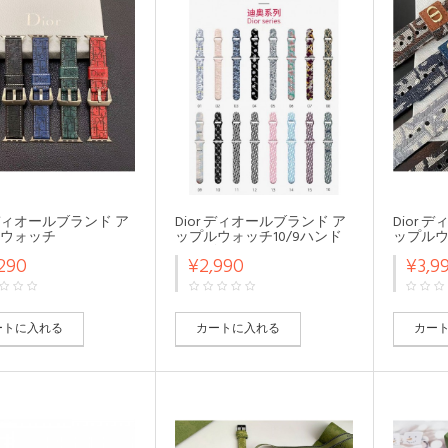
r ディオールブランド ア
Dior ディオールブランド ア
Dior
ウォッチ
ップルウォッチ10/9ハンド
ップル
se2/ultra2ハンド かわ
メンズ レディースapple
10/x/u
290
¥2,990
¥3,9
le Watch 9 x se4ベ
watch ultra2 10/9バンドモノ
落アッ
腕時計 ストラップメン
グラム高級感 アップルウォ
10/9/s
ィースApple Watch 7
ッチ10/x/ultra2/SE2バンドお
計 ストラッ
10 xベルトお洒落
洒落
10/9/
ョン
ートに入れる
カートに入れる
カー