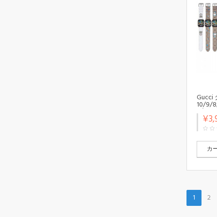
Gucci
10/9/
プ フ
¥3,
アップ
10/x/
ー製ア
10/9/
人愛用
カ
10/9
Apple 
ト シ
1
2