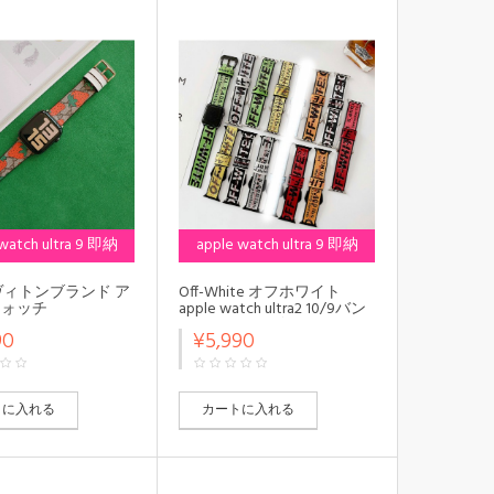
10/98/7バンド 調節可能
 watch ultra 9 即納
apple watch ultra 9 即納
イヴィトンブランド ア
Off-White オフホワイト
ウォッチ
apple watch ultra2 10/9バン
e2/ultra2ハンド かわ
ド 45mmメンズ レディース
90
¥5,990
 Watch 10 9 x se4
apple watch
腕時計 ストラップ
10/9/8/SE2/ULTRAストラッ
tch ultra2 10/9バン
プ ファッションモノグラム
mmメンズ レディース
アップルウォッチ
ォッチ10/9/Ultra
10/x/ultra2/SE2バンド レザ
トに入れる
カートに入れる
バンド 芸能人愛用，
ー製Apple Watch 7 8 9 10 x
ォッチ10/98/7バ
ベルト シリコン
節可能