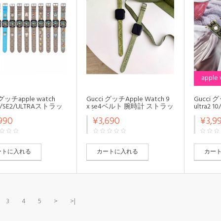
apple
 グッチapple watch
Gucci グッチApple Watch 9
Gucci グ
8/SE2/ULTRAストラッ
x se4ベルト 腕時計 ストラッ
ultra2
ァッションモノグラム
プapple watch
ズ レディー
990
¥3,690
¥3,9
ルウォッチ
10/9/8/SE2/ULTRAストラッ
10/9/8
ultra2/SE2バンド レザ
プ ファッションモノグラム
プ ファ
ップルウォッチ
アップルウォッチ
ォッチ10/
Ultra 49mmバンド 芸能
10/x/ultra2/SE2バンド レザ
ド 芸能
，アップルウォッチ
ー製アップルウォッチ
ォッチ10
ートに入れる
カートに入れる
カー
8/7バンド 調節可能
10/9/Ultra 49mmバンド 芸能
能Apple W
Watch 7 8 9 10 xベル
人愛用，アップルウォッチ
ルト シ
リコン
10/98/7バンド 調節可能
3
4
5
>
>|