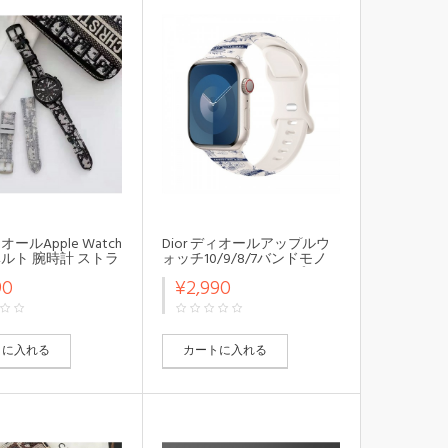
ィオールApple Watch
Dior ディオールアップルウ
e4ベルト 腕時計 ストラ
ォッチ10/9/8/7バンドモノ
watch ultra2 10/9
グラム シリコンアップルウ
90
¥2,990
45mmメンズ レディ
ォッチ10/x/ultra2/SE2バンド
ッションApple
調節可能アップルウォッチ
 8 9 10 xベルト シリ
10/9/Ultra 49mmバンドハイ
ブランド激安
トに入れる
カートに入れる