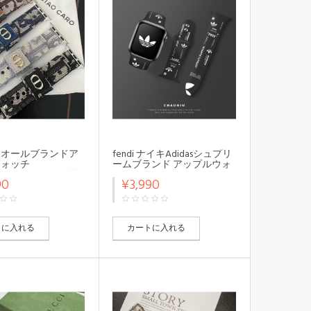
 ディオールブランドア
fendi ナイキAdidasシュプリ
ウォッチ
ームブランド アップルウォ
ltra2/SE2バンド お洒
ッチ10/9/se2/ultra2ハンドメ
90
¥3,990
プルウォッチ
ンズ レディースモノグラム
e2/ultra2ハンド 腕時
アップルウォッチ
プapple watch
10/x/ultra2/SE2バンド調節可
8ストラップ ファッシ
能
トに入れる
カートに入れる