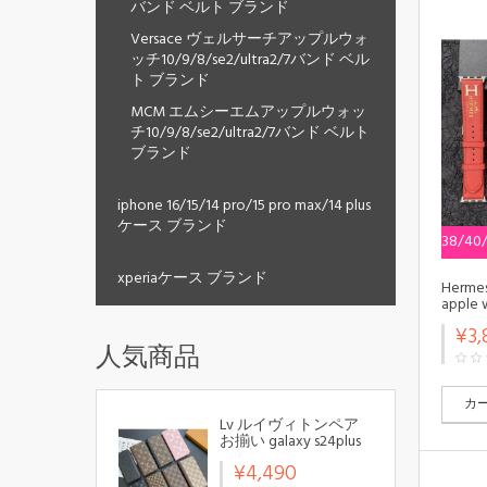
バンド ベルト ブランド
Versace ヴェルサーチアップルウォ
ッチ10/9/8/se2/ultra2/7バンド ベル
ト ブランド
MCM エムシーエムアップルウォッ
チ10/9/8/se2/ultra2/7バンド ベルト
ブランド
iphone 16/15/14 pro/15 pro max/14 plus
ケース ブランド
38/40
xperiaケース ブランド
Her
apple 
ンド Ap
¥3,
ルウォッ
人気商品
トラッ
人愛用
バンド
カ
Lv ルイヴィトンペア
お揃い galaxy s24plus
s24 s23 s22ケース ギャ
¥4,490
ラクシーS24ウルトラ