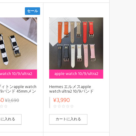
セール
watch 10/9/ultra2
apple watch 10/9/ultra2
2024対応
2024対応
ィトンapple watch
Hermes エルメスapple
 10/9バンド 45mmメン
watch ultra2 10/9バンド
スapple watch
45mmメンズ レディース
50
¥3,990
¥3,690
/SE2/ULTRAストラッ
apple watch
ッションモノグラム
10/9/8/SE2/ULTRAストラッ
ルウォッチ
プ ファッションモノグラム
ltra2/SE2バンド レザ
アップルウォッチ
ップルウォッチ
10/x/ultra2/SE2バンド レザ
トに入れる
カートに入れる
ltra 49mmバンド 芸能
ー製アップルウォッチ
，アップルウォッチ
10/9/Ultra 49mmバンド 芸能
/7バンド 調節可能
人愛用，アップルウォッチ