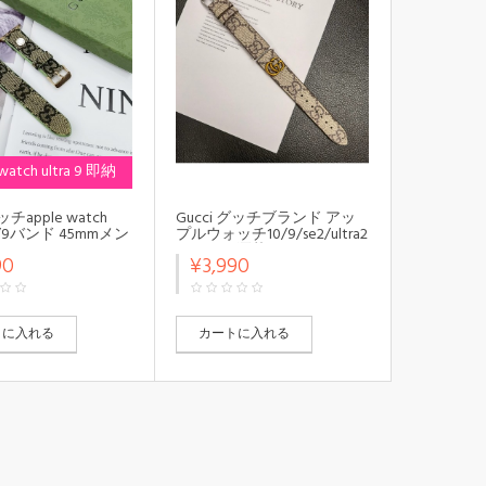
 watch ultra 9 即納
ッチapple watch
Gucci グッチブランド アッ
 10/9バンド 45mmメン
プルウォッチ10/9/se2/ultra2
スapple watch
ハンドお洒落 Apple Watch 9
90
¥3,990
/SE2/ULTRAストラッ
x se4ベルト 腕時計 ストラッ
ッションアップルウ
プapple watch
9/Ultra 49mmバン
10/9/8/SE2/ULTRAストラッ
人愛用，アップルウ
プ ファッションレザー製
/98/7バンド 調節可
トに入れる
カートに入れる
atch 7 8 9 10 xベ
リコン