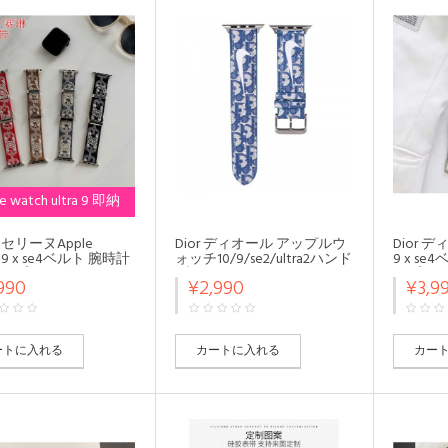
e watch ultra 9 即納
E セリーヌApple
Dior ディオール アップルウ
Dior デ
h 9 x se4ベルト 腕時計
ォッチ10/9/se2/ultra2ハンド
9 x s
ップメンズ レディー
ブランドNikeナイキ apple
ップapple 
990
¥2,990
¥3,9
e watch
watch 10/9/8/SE2/ULTRAス
バンド 
8/SE2/ultra バンドファ
トラップ ファッションレザ
ースファ
pple Watch 9 10
ー製 芸能人愛用
Watch 7
ハイブランド
コン
ートに入れる
カートに入れる
カー