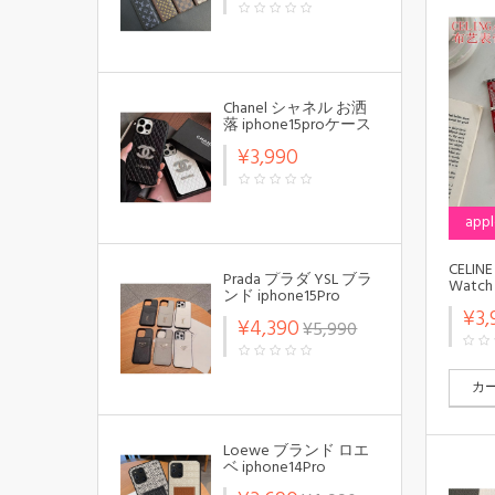
s23ケース ファッショ
ン メンズ個性潮
Galaxy s24+ s23 s22ケ
ース ファッションギ
ャラクシーS24 s23ス
マホケース ブランド
LINEで簡単にご注文可
Chanel シャネル お洒
落 iphone15proケース
キャラクター風 アイ
¥3,990
フォン15プロ カバー
カード 可愛い
appl
CELIN
Prada プラダ YSL ブラ
Watc
ンド iphone15Pro
ストラ
max/15Pro/14スマホケ
¥3,
スappl
¥4,390
¥5,990
ース カード入り 上質
10/9/
皮革製品 レザー Yves
ッションA
Saint Laurent イヴ･サ
バンド
ンローラン モノグラ
カ
ム 背面バッグ スタン
ド機能 収納可能 ファ
ッション アイフォン
15プロ マックス/14プ
Loewe ブランド ロエ
ロ/14カバーア 落下防
ベ iphone14Pro
止 メンズ レディース
max/14Pro/14スマホケ