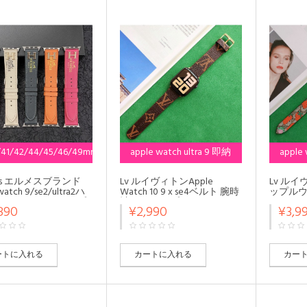
/41/42/44/45/46/49mm
apple watch ultra 9 即納
apple
2024年対応
mes エルメスブランド
Lv ルイヴィトンApple
Lv ル
watch 9/se2/ultra2ハ
Watch 10 9 x se4ベルト 腕時
ップル
ple Watch10 アップ
計 ストラップ apple watch
10/9/s
890
¥2,990
¥3,9
チ 8/SE2/ULTRAス
ultra2 10/9バンド 45mmメン
いい Apple
プ ファッション芸能
ズ レディースモノグラム ア
ベルト 
 アップルウォッチ8/7
ップルウォッチ
apple wa
 調節可能
10/x/ultra2/SE2バンド レザ
ド 45
ー製アップルウォッチ
アップルウ
ートに入れる
カートに入れる
カー
10/9/Ultra 49mmバンド 芸能
49mm
人愛用，アップルウォッチ
アップルウ
10/98/7バンド 調節可能
ンド 調