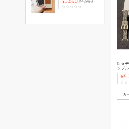
¥3,690
¥4,990
ース アナグラムロゴ
レザー ギャラクシー
A53カバー LOEWE 軽
量 アート ブランド
LOEWE xperia 5 iv/1
iv/10 iv携帯ケース 衝
撃吸収
Dio
ップル
10/9/
¥5,
いいApp
ルト 
ズ レデ
8 9 
カ