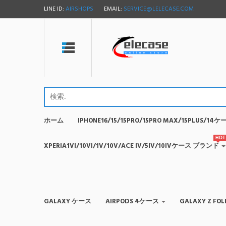
LINE ID:
AIRSHOPS
EMAIL:
SERVICE@LELECASE.COM
ホーム
IPHONE16/15/15PRO/15PRO MAX/15PLUS/1
HOT
XPERIA1VI/10VI/1V/10V/ACE IV/5IV/10IVケース ブランド
GALAXY ケース
AIRPODS 4ケース
GALAXY Z F