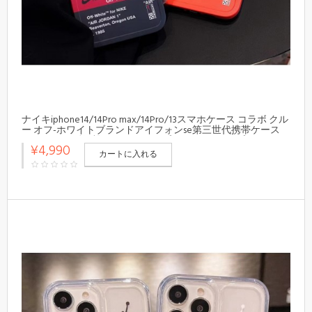
ナイキiphone14/14Pro max/14Pro/13スマホケース コラボ クル
ー オフ-ホワイトブランドアイフォンse第三世代携帯ケース
スニーカー 耐衝撃 アイフォン14プロ マックス/14プロ/13カバ
¥4,990
ーAir Jordan メンズ
カートに入れる