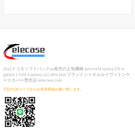
2022ドコモソフトバンクau発売の人気機種 iphone14 xperia 1/10 iv
galaxy z fold 4 galaxy s22 ultra plus ブランドシャネルルイヴィトンケ
ースカバー専売店-lelecase.com
下記のQRコードからお友達登録お願い致します。
ご注文後、弊店のLINE IDを登録いただければ素
敵なプレゼントが贈りさせていただきます(*´∀
｀*)