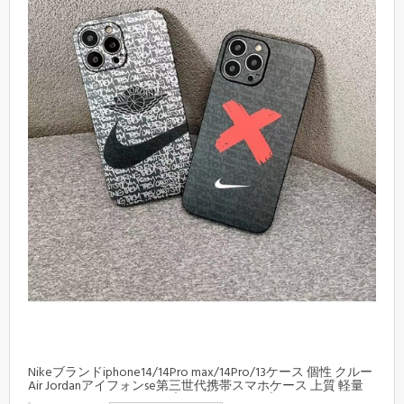
Nikeブランドiphone14/14Pro max/14Pro/13ケース 個性 クルー
Air Jordanアイフォンse第三世代携帯スマホケース 上質 軽量
OFF-WHITEアイフォン14プロ マックス/14プロ/13カバー 男女