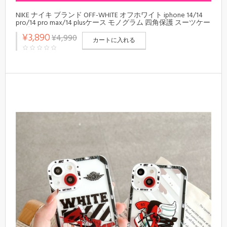
NIKE ナイキ ブランド OFF-WHITE オフホワイト iphone 14/14
pro/14 pro max/14 plusケース モノグラム 四角保護 スーツケー
ス型 カラー アイフォン14/13/12/11カバー コピー メンズ レデ
¥3,890
¥4,990
ィーズ
カートに入れる