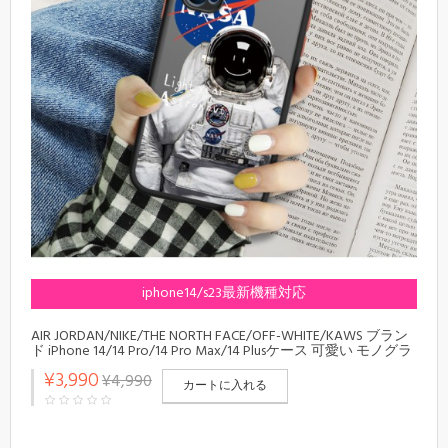
iphone14/s23最新機種対応
AIR JORDAN/NIKE/THE NORTH FACE/OFF-WHITE/KAWS ブラン
ド iPhone 14/14 Pro/14 Pro Max/14 Plusケース 可愛い モノグラ
ム ナイキ/ジョンダン /ザノースフェイス/オフホワイト/カウ
¥3,990
¥4,990
ズ ジャケット型 黒色 NASA コーラ 地球 Galaxy S23/S23+/S23
カートに入れる
Ultra/S22/S20/A73スマホケース 耐衝撃 アイフォン
14/13/12/11/X/XS/XR/8/7カバー ファッション メンズ レディー
ス