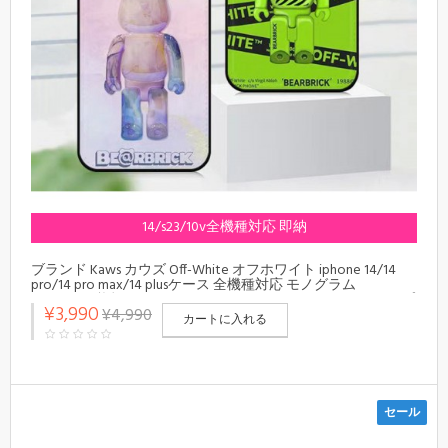
14/s23/10v全機種対応 即納
ブランド Kaws カウズ Off-White オフホワイト iphone 14/14
pro/14 pro max/14 plusケース 全機種対応 モノグラム
Be@rbrick 熊柄 Galaxy s23/s23+/s23 ultra/note20カバー シンプ
¥3,990
¥4,990
ル xperia ace iv/5 iv/10 v/1 vカバー メンズ レディーズ
カートに入れる
セール