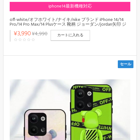
iphone14最新機種対応
off-white/オフホワイト/ナイキ/nike ブランド iPhone 14/14
Pro/14 Pro Max/14 Plusケース 靴柄 ジョーダン/jordan矢印 ジ
ャケット型 スポッツ風 アイフォン14/13/12/11カバー 上質 メン
¥3,990
¥4,990
ズ レディース
カートに入れる
セール