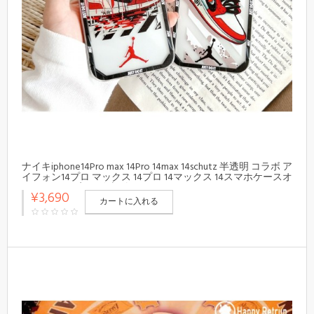
ナイキiphone14Pro max 14Pro 14max 14schutz 半透明 コラボ ア
イフォン14プロ マックス 14プロ 14マックス 14スマホケースオ
フ-ホワイト 安い 値上げ Air Jordaniphone13Pro max 14Pro 13カ
¥3,690
バー ティーン
カートに入れる