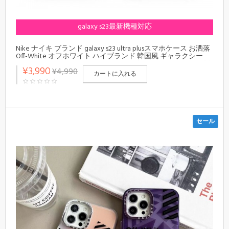
galaxy s23最新機種対応
Nike ナイキ ブランド galaxy s23 ultra plusスマホケース お洒落
Off-White オフホワイト ハイブランド 韓国風 ギャラクシー
s23 ultra s23 plusケース Jordan ジョーダン レディースメンズ激
¥3,990
¥4,990
安おしゃれgalaxy s23 s22 s21 plus ultra サムソンnote20ケース
カートに入れる
コピー 保護 モノグラム 男女通用
セール