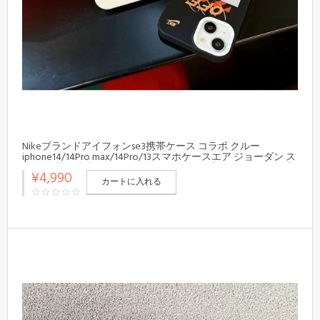
Nikeブランドアイフォンse3携帯ケース コラボ クルー
iphone14/14Pro max/14Pro/13スマホケースエア ジョーダン ス
ポーツ 落下防止 OFF-WHITEアイフォン14プロ マックス/14プ
¥4,990
ロ/13カバー 人気
カートに入れる