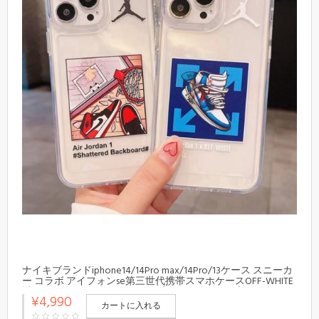
ナイキブランドiphone14/14Pro max/14Pro/13ケース スニーカ
ー コラボ アイフォンse第三世代携帯スマホケースOFF-WHITE
透明 クルー Nikeアイフォン14プロ マックス/14プロ/13カバー
¥4,990
メンズ
カートに入れる