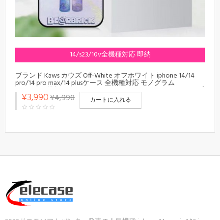
14/s23/10v全機種対応 即納
ブランド Kaws カウズ Off-White オフホワイト iphone 14/14
pro/14 pro max/14 plusケース 全機種対応 モノグラム
Be@rbrick 熊柄 Galaxy s23/s23+/s23 ultra/note20カバー シンプ
¥3,990
¥4,990
ル xperia ace iv/5 iv/10 v/1 vカバー メンズ レディーズ
カートに入れる