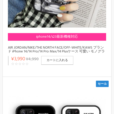
iphone14/s23最新機種対応
AIR JORDAN/NIKE/THE NORTH FACE/OFF-WHITE/KAWS ブラン
ド iPhone 14/14 Pro/14 Pro Max/14 Plusケース 可愛い モノグラ
ム ナイキ/ジョンダン /ザノースフェイス/オフホワイト/カウ
¥3,990
¥4,990
ズ ジャケット型 黒色 NASA コーラ 地球 Galaxy S23/S23+/S23
カートに入れる
Ultra/S22/S20/A73スマホケース 耐衝撃 アイフォン
14/13/12/11/X/XS/XR/8/7カバー ファッション メンズ レディー
ス
セール