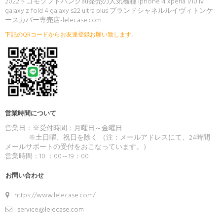
2022ドコモソフトバンクau発売の人気機種 iphone14 xperia 1/10 iv
galaxy z fold 4 galaxy s22 ultra plus ブランドシャネルルイヴィトンケ
ースカバー専売店-lelecase.com
下記のQRコードからお友達登録お願い致します。
ご注文後、弊店のLINE IDを登録いただければ素
敵なプレゼントが贈りさせていただきます(*´∀
｀*)
営業時間について
営業日：※受付時間：月曜日～金曜日
※土日曜、祝日を除く （注：メールアドレスにて、24時間
メールサポートの受付をおこなっています。）
営業時間：10 ：00～19：00
お問い合わせ
https://www.lelecase.com/
service@lelecase.com