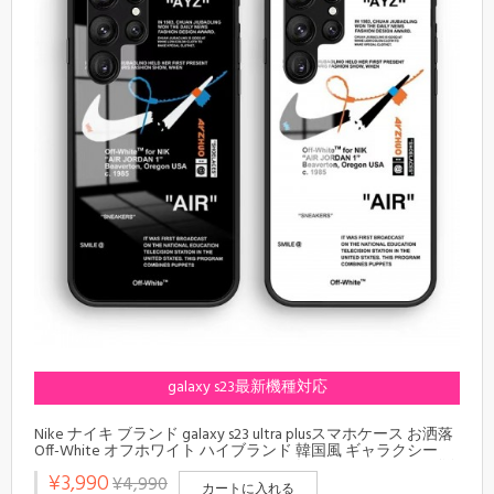
galaxy s23最新機種対応
Nike ナイキ ブランド galaxy s23 ultra plusスマホケース お洒落
Off-White オフホワイト ハイブランド 韓国風 ギャラクシー
s23 ultra s23 plusケース Jordan ジョーダン レディースメンズ激
¥3,990
¥4,990
安おしゃれgalaxy s23 s22 s21 plus ultra サムソンnote20ケース
カートに入れる