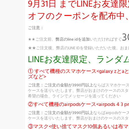
9月31日 までLINEお
オフのクーポンを配布中
ご注意：
★★ご注文前、
弊店のline idを追加
いただければすぐ
★★ご注文後、弊店のLINE IDを登録いただいた後
LINEお友達限定、ラン
① すべて機種のスマホケース<galaxy zとaとs
ズなど>
ご注意：
ご注文の金額が3990円以上
ならばスマホケー
ケースを送りいたします、弊店がおまけのケースのスタ
希望の場合、ラインでメッセージを送ってください
②すべて機種のairpodsケース<airpods 4 3 pr
ご注意：
ご注文の金額が3990円以上
ならばairpod
ケースを送りいたします、弊店がおまけのケースのスタ
③マスク<使い捨てマスク10個あるいは布マ