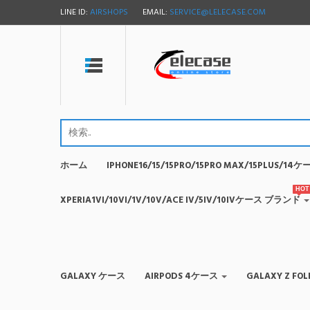
LINE ID:
AIRSHOPS
EMAIL:
SERVICE@LELECASE.COM
ホーム
IPHONE16/15/15PRO/15PRO MAX/15PLUS/1
HOT
XPERIA1VI/10VI/1V/10V/ACE IV/5IV/10IVケース ブランド
GALAXY ケース
AIRPODS 4ケース
GALAXY Z F