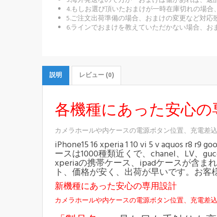
3.海外発送なので万が一おまけは傷があれば、
4.もしお選び頂いたおまけが一時在庫切れの場
5.ご注文出荷準備の場合、おまけの変更など対応
6.ラインでおまけを教えていただかない場合、お
説明
レビュー (0)
各機種にあった安心の
カメラホールや内ケースの電源ボタン位置、充電差
iPhone15 16 xperia 1 10 vi 5 v aquos r8 r9
ースは1000種類近くで、chanel、LV、g
xperiaの携帯ケース、ipadケース
ト、価格が安く、出荷が早いです。お客
新機種にあった安心の専用設計
カメラホールや内ケースの電源ボタン位置、充電差