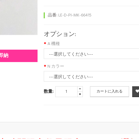
品番:
LE-D-PI-MK-66415
オプション:
A 機種
ズ即納
N カラー
数量:
カートに入れる