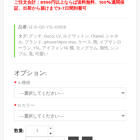
ご注文合計：8990円以上ならば送料無料、100%通関保
証、出荷から届けまで3-7日間到着可
品番:
LE-D-GD-YSL-63858
タグ:
グッチ
,
Gucci
,
LV
,
ルイヴィトン
,
Chanel
,
シャネ
ル
,
ブランド
,
iphone14pro max
,
ケース
,
熊
,
イブサンロ
ーラン
,
YSL
,
アイフォン14
,
蝶
,
モノグラム
,
個性
,
シン
プル
,
兎
,
可愛い
オプション:
A 機種
N カラー
数量: