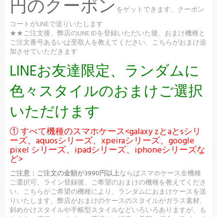
円のクーポン
をゲットできます、クーポン
コートがLINEで送りいたします
★★ご注文後、弊店のLINE IDを登録いただいた後、おまけ機種と
ご注文番号あるいは受取人を教えてください、こちらがおまけ追
加させていただきます
LINEお友達限定、ランダムに
色々スタイルのおまけご選択
いただけます
① すべて機種のスマホケース<galaxy zとaとsシリ
ーズ、aquosシリーズ、xpeiraシリーズ、google
pixel シリーズ、ipadシリーズ、iphoneシリーズな
ど>
ご注意：
ご注文の金額が3990円以上
ならばスマホケース全機種
ご選択可、ライン登録後、ご希望のおまけの機種を教えてくださ
い、こちらがご希望の機種により、ランダムにおまけケースを送
りいたします、弊店がおまけのケースのスタイルがガラス素材、
斜めかけスタイルや手帳型スタイルなどいろいろありますが、も