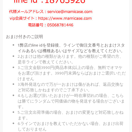
おまけ付きのご説明
1.弊店のline idを登録後、ラインで御注文番号とおまけスタ
イルあるいは機種あるいはサイズなどを教えてください。
2.おまけは他の種類があります。他の種類がご希望の方、
是非ラインで教えてください。
3.ご注文金額3990円(商品本体)以上の場合、無料でオマケ
をお選び頂けます。3990円未満ならばおまけご選択いただ
けません
3.海外発送なので万が一おまけは傷があれば、返品交換な
ど対応致しかねますのでご了承下さい。
4.もしお選び頂いたおまけが一時在庫切れの場合、こちら
は勝てにランダムで同価値の物を発送する場合がございま
す。
5.ご注文出荷準備の場合、おまけの変更など対応致しかね
ます。
6.ラインでおまけを教えていただかない場合、おまけ出荷
しておりません