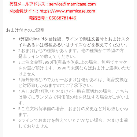
おまけ付きのご説明
1.弊店のline idを登録後、ラインで御注文番号とおまけスタ
イルあるいは機種あるいはサイズなどを教えてください。
2.おまけは他の種類があります。他の種類がご希望の方、
是非ラインで教えてください。
3.ご注文金額3990円(商品本体)以上の場合、無料でオマケ
をお選び頂けます。3990円未満ならばおまけご選択いただ
けません
3.海外発送なので万が一おまけは傷があれば、返品交換な
ど対応致しかねますのでご了承下さい。
4.もしお選び頂いたおまけが一時在庫切れの場合、こちら
は勝てにランダムで同価値の物を発送する場合がございま
す。
5.ご注文出荷準備の場合、おまけの変更など対応致しかね
ます。
6.ラインでおまけを教えていただかない場合、おまけ出荷
しておりません