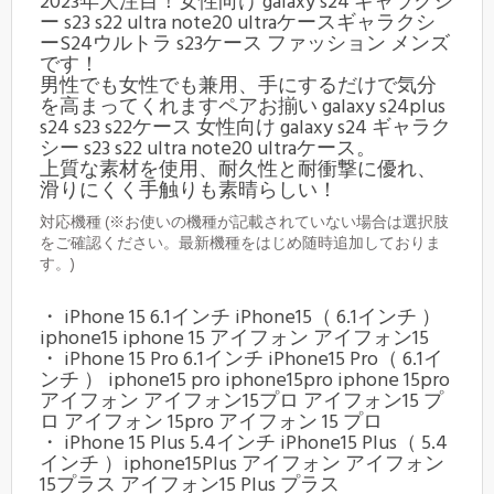
2023年大注目！女性向け galaxy s24 ギャラクシ
ー s23 s22 ultra note20 ultraケースギャラクシ
ーS24ウルトラ s23ケース ファッション メンズ
です！
男性でも女性でも兼用、手にするだけで気分
を高まってくれますペアお揃い galaxy s24plus
s24 s23 s22ケース 女性向け galaxy s24 ギャラク
シー s23 s22 ultra note20 ultraケース。
上質な素材を使用、耐久性と耐衝撃に優れ、
滑りにくく手触りも素晴らしい！
対応機種 (※お使いの機種が記載されていない場合は選択肢
をご確認ください。最新機種をはじめ随時追加しておりま
す。)
・ iPhone 15 6.1インチ iPhone15（ 6.1インチ ）
iphone15 iphone 15 アイフォン アイフォン15
・ iPhone 15 Pro 6.1インチ iPhone15 Pro（ 6.1イ
ンチ ） iphone15 pro iphone15pro iphone 15pro
アイフォン アイフォン15プロ アイフォン15 プ
ロ アイフォン 15pro アイフォン 15 プロ
・ iPhone 15 Plus 5.4インチ iPhone15 Plus（ 5.4
インチ ）iphone15Plus アイフォン アイフォン
15プラス アイフォン15 Plus プラス