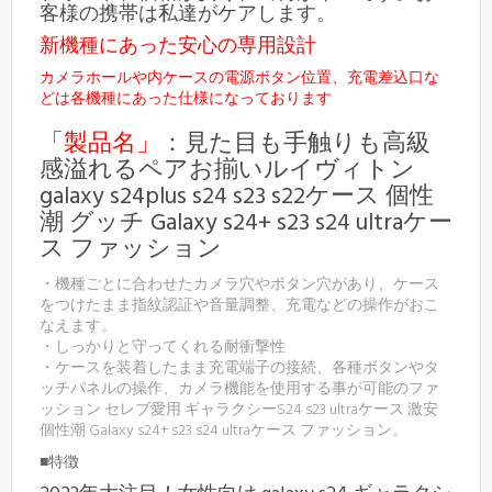
客様の携帯は私達がケアします。
新機種にあった安心の専用設計
カメラホールや内ケースの電源ボタン位置、充電差込口な
どは各機種にあった仕様になっております
「製品名」
：見た目も手触りも高級
感溢れるペアお揃いルイヴィトン
galaxy s24plus s24 s23 s22ケース 個性
潮 グッチ Galaxy s24+ s23 s24 ultraケー
ス ファッション
・機種ごとに合わせたカメラ穴やボタン穴があり、ケース
をつけたまま指紋認証や音量調整、充電などの操作がおこ
なえます。
・しっかりと守ってくれる耐衝撃性
・ケースを装着したまま充電端子の接続、各種ボタンやタ
ッチパネルの操作、カメラ機能を使用する事が可能のファ
ッション セレブ愛用 ギャラクシーS24 s23 ultraケース 激安
個性潮 Galaxy s24+ s23 s24 ultraケース ファッション。
■特徴