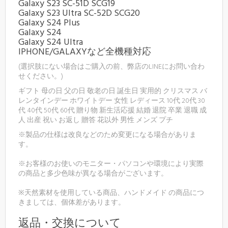
Galaxy S23 SC-51D SCG19
Galaxy S23 Ultra SC-52D SCG20
Galaxy S24 Plus
Galaxy S24
Galaxy S24 Ultra
IPHONE/GALAXYなど全機種対応
(選択肢にない場合はご購入の前、弊店のLINEにお問い合わ
せください。)
ギフト 母の日 父の日 敬老の日 誕生日 実用的 クリスマス バ
レンタインデー ホワイトデー 女性 レディース 10代 20代 30
代 40代 50代 60代 贈り物 新生活応援 結婚 退院 卒業 退職 成
人 出産 祝い お返し 贈答 花以外 男性 メンズ プチ
※製品の仕様は改良などのため変更になる場合がありま
す。
※お客様のお使いのモニター・パソコンや環境により実際
の商品と多少色味が異なる場合がございます。
※天然素材を使用している商品、ハンドメイド の商品につ
きましては、個体差があります。
返品・交換について