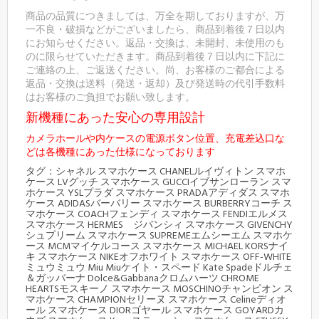
商品の品質につきましては、万全を期しておりますが、万
一不良・破損などがございましたら、商品到着後７日以内
にお知らせください。返品・交換は、未開封、未使用のも
のに限らせていただきます。商品到着後７日以内に下記に
ご連絡の上、ご返送ください。尚、お客様のご都合による
返品・交換は送料（発送・返却）及び発送時の代引手数料
はお客様のご負担でお願い致します。
新機種にあった安心の専用設計
カメラホールや内ケースの電源ボタン位置、充電差込口な
どは各機種にあった仕様になっております
タグ：シャネル スマホケース CHANELルイヴィトン スマホ
ケース LVグッチ スマホケース GUCCIイブサンローラン スマ
ホケース YSLプラダ スマホケース PRADAアディダス スマホ
ケース ADIDASバーバリー スマホケース BURBERRYコーチ ス
マホケース COACHフェンディ スマホケース FENDIエルメス
スマホケース HERMES ジバンシィ スマホケース GIVENCHY
シュプリーム スマホケース SUPREMEエムシーエム スマホケ
ース MCMマイケルコース スマホケース MICHAEL KORSナイ
キ スマホケース NIKEオフホワイト スマホケース OFF-WHITE
ミュウミュウ Miu Miuケイト・スペード Kate Spadeドルチェ
＆ガッバーナ Dolce&Gabbanaクロムハーツ CHROME
HEARTSモスキーノ スマホケース MOSCHINOチャンピオン ス
マホケース CHAMPIONセリーヌ スマホケース Celineディオ
ール スマホケース DIORゴヤール スマホケース GOYARDカ