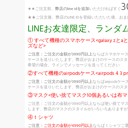
★★ご注文前、
弊店のline idを追加
いただければすぐ
★★ご注文後、弊店のLINE IDを登録いただいた後
LINEお友達限定、ラン
① すべて機種のスマホケース<galaxy zとaとs
ズなど>
ご注意：
ご注文の金額が3990円以上
ならばスマホケー
ケースを送りいたします、弊店がおまけのケースのスタ
希望の場合、ラインでメッセージを送ってください
②すべて機種のairpodsケース<airpods 4 3 pr
ご注意：
ご注文の金額が3990円以上
ならばairpod
ケースを送りいたします、弊店がおまけのケースのスタ
③マスク<使い捨てマスク10個あるいは布マ
ご注意：ご注文の金額が3990円以上ならば使い捨てマ
します、弊店のマスクのスタイルがいろいろありますが
④ｔシャツ
ご注意：
ご注文の金額が4990円以上
ならばｔシャツご