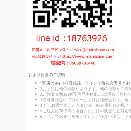
おまけ付きのご説明
1.弊店のline idを登録後、ラインで御注文
2.おまけは他の種類があります。他の種類がご
3.ご注文金額3990円(商品本体)以上の場合、
3.海外発送なので万が一おまけは傷があれば、
4.もしお選び頂いたおまけが一時在庫切れの場
5.ご注文出荷準備の場合、おまけの変更など対応
6.ラインでおまけを教えていただかない場合、お