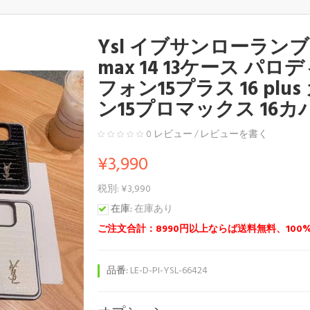
Ysl イブサンローランブランド
max 14 13ケース 
フォン15プラス 16 pl
ン15プロマックス 16カ
0 レビュー
/
レビューを書く
¥3,990
税別: ¥3,990
在庫:
在庫あり
ご注文合計：8990円以上ならば送料無料、100
品番:
LE-D-PI-YSL-66424