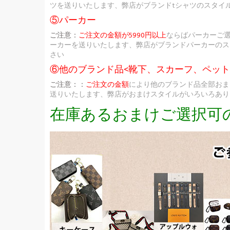
ツを送りいたします、弊店がブランドtシャツのスタイ
⑤パーカー
ご注意：
ご注文の金額が5990円以上
ならばパーカーご
ーカーを送りいたします、弊店がブランドパーカーのス
さい
⑥他のブランド品<靴下、スカーフ、ペッ
ご注意：：
ご注文の金額
により他のブランド品全部おま
送りいたします、弊店がおまけスタイルがいろいろあり
在庫あるおまけご選択可