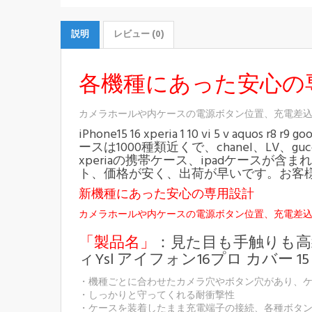
説明
レビュー (0)
各機種にあった安心の
カメラホールや内ケースの電源ボタン位置、充電差
iPhone15 16 xperia 1 10 vi 5 v aquos r8 r9
ースは1000種類近くで、chanel、LV、g
xperiaの携帯ケース、ipadケース
ト、価格が安く、出荷が早いです。お客
新機種にあった安心の専用設計
カメラホールや内ケースの電源ボタン位置、充電差
「製品名」
：見た目も手触りも高級感溢
ィYsl アイフォン16プロ カバー 15 
・機種ごとに合わせたカメラ穴やボタン穴があり、
・しっかりと守ってくれる耐衝撃性
・ケースを装着したまま充電端子の接続、各種ボタンやタッ