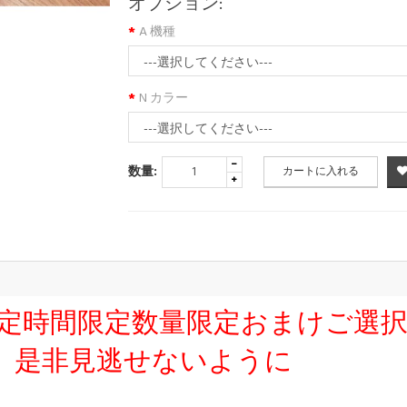
オプション:
A 機種
N カラー
数量:
カートに入れる
友達限定時間限定数量限定おまけご選
、是非見逃せないように