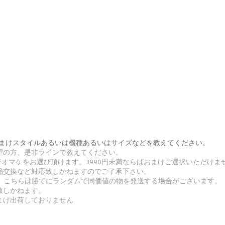
番号とおまけスタイルあるいは機種あるいはサイズなどを教えてください。
希望の方、是非ラインで教えてください。
無料でオマケをお選び頂けます。3990円未満ならばおまけご選択いただけま
返品交換など対応致しかねますのでご了承下さい。
合、こちらは勝てにランダムで同価値の物を発送する場合がございます。
致しかねます。
まけ出荷しておりません