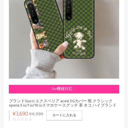
5iv機種対応
ブランドGucci エクスペリア aceiii 5Gカバー 熊 クラシック
xperia 5 iv/1 iv/10 ivスマホケースグッチ 革 ネコ ハイブランド
Gucciソニー pro-iファンケース レディース 上質
¥3,690
¥4,990
カートに入れる