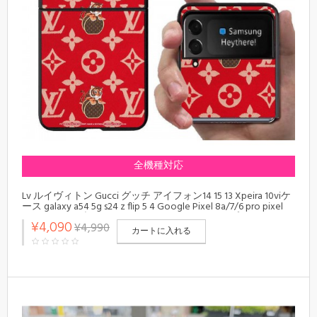
全機種対応
Lv ルイヴィトン Gucci グッチ アイフォン14 15 13 Xpeira 10viケ
ース galaxy a54 5g s24 z flip 5 4 Google Pixel 8a/7/6 pro pixel
fold 2ケースブランドグーグル ピクセル 7a 8a 8プロケースメ
¥4,090
¥4,990
ンズレディースGoogle Pixel 8 pro 8a pixel fold愛用ブランド
カートに入れる
ケースカバーブランド Google Pixel 8a 8 pro 7 6 5カバー