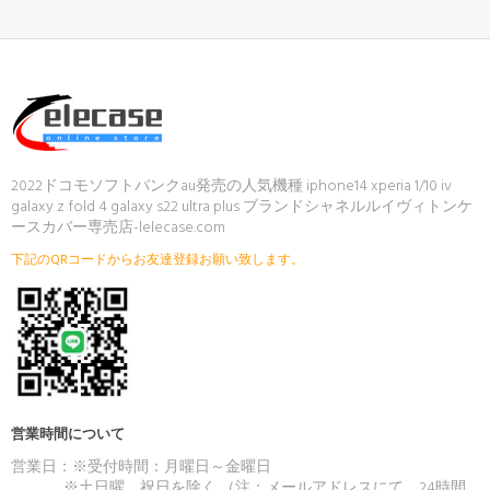
2022ドコモソフトバンクau発売の人気機種 iphone14 xperia 1/10 iv
galaxy z fold 4 galaxy s22 ultra plus ブランドシャネルルイヴィトンケ
ースカバー専売店-lelecase.com
下記のQRコードからお友達登録お願い致します。
ご注文後、弊店のLINE IDを登録いただければ素
敵なプレゼントが贈りさせていただきます(*´∀
｀*)
営業時間について
営業日：※受付時間：月曜日～金曜日
※土日曜、祝日を除く （注：メールアドレスにて、24時間