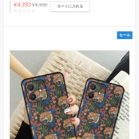
小銭入れ ハイブランドlvエクスペリア5 iv/1 iv/10 iv/aceiii 5Gカ
¥4,390
¥4,990
バー 男女兼用
カートに入れる
セール