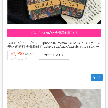
14/s22/a23 5g/5iv全機種対応 即納
GUCCI グッチ ブランド iphone14Pro max 14Pro 14 Plus 13ケース
安い 虎頭柄 全機種対応 Galaxy S22/S22+/S22 ultra/A23 5Gケー
ス モノグラム 値段 ロゴ gucci xperia 5iv 10 iv 1 ivカバー 軽量 メ
¥3,990
¥4,990
ンズ レディース
カートに入れる
セール