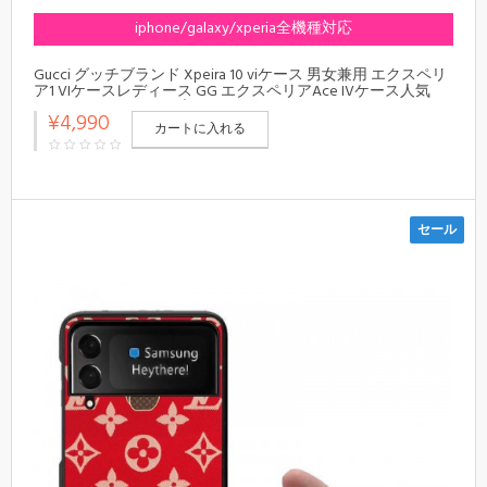
iphone/galaxy/xperia全機種対応
Gucci グッチブランド Xpeira 10 viケース 男女兼用 エクスペリ
ア1 VIケースレディース GG エクスペリアAce IVケース人気
Xperia 1/5/10iiiケース 高級 オシャレ
¥4,990
カートに入れる
セール