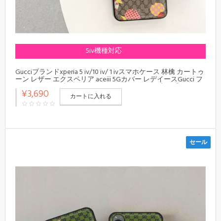
5iv機種対応
Gucciブランドxperia 5 iv/10 iv/ 1 ivスマホケース 林檎 カートゥ
ーン レザー エクスペリア aceiii 5Gカバー レデイースGucci フ
ルーツ グッチブランドsony pro-iファンケース 癒し系
¥3,690
カートに入れる
セール