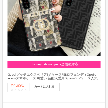
iphone/galaxy/xperia全機種対応
Gucci グッチエクスペリア1 VIケースFENDIフェンディXpeira
ace ivスマホケース 可愛い 芸能人愛用 Xperia 5 IVケース人気
GG Xperia 1/5/10iiiケース 高級ブランド
¥4,990
カートに入れる