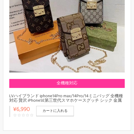
全機種対応
LVハイブランド iphone14Pro max/14Pro/14ミニバッグ 全機種
対応 贅沢 iPhoneSE第三世代スマホケースグッチ シック 金属
飾り Gucciアイフォン13プロ マックス/13プロ/13カバー
¥6,990
(11*18*4cm)
カートに入れる