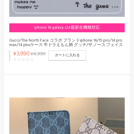
iphone 16 galaxy s24最新全機種対応
Gucci/The North Face コラボ ブランドiphone 16/15 pro/14 pro
max/14 plusケース 牛ドラえもん柄 グッチ/ザ.ノース.フェイス
モノグラム Galaxy s23/s24+/s23 ultra/a54 5gカバー ジャケット
¥3,990
¥4,990
型 エクスペリア xperia 5 ace iv 10 v 1 vスマホケース 芸能人愛
カートに入れる
用 アイフォン14/13/12/11/x/xs/xr/8/7カバー 大人気 Huawei メ
ンズ レディース