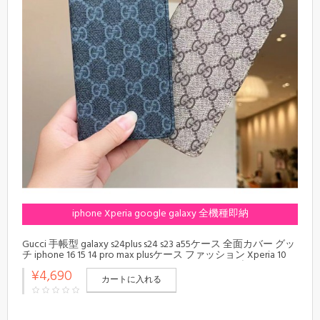
iphone Xperia google galaxy 全機種即納
Gucci 手帳型 galaxy s24plus s24 s23 a55ケース 全面カバー グッ
チ iphone 16 15 14 pro max plusケース ファッション Xperia 10
vi/1 v/5 iv google pixel 8a 9 pro/7aスマホケース ブランド カー
¥4,690
ド入りメンズ Galaxy s24 s23 s22 s21 note20 s24スマホケース
カートに入れる
安い