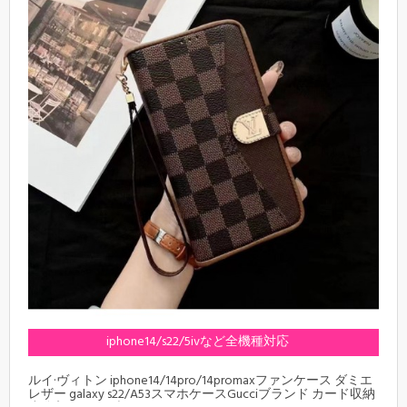
iphone14/s22/5ivなど全機種対応
ルイ·ヴィトン iphone14/14pro/14promaxファンケース ダミエ
レザー galaxy s22/A53スマホケースGucciブランド カード収納