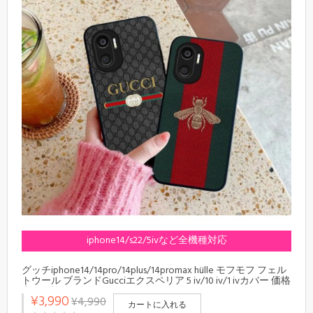
iphone14/s22/5ivなど全機種対応
グッチiphone14/14pro/14plus/14promax hülle モフモフ フェル
トウール ブランドGucciエクスペリア 5 iv/10 iv/1 ivカバー 価格
安い ブランドGucci galaxyA53(SC-53C)スマホケース GGキャン
¥3,990
¥4,990
バス ビー
カートに入れる