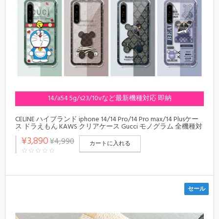
14/a54 5g/s23/10vなど最新機種対応 即納
CELINE ハイブランド iphone 14/14 Pro/14 Pro max/14 Plusケー
ス ドラえもん KAWS クリアケース Gucci モノグラム 全機種対
応 Galaxy A54 5G/S23/S23+/S23 ultraケース 熊 be@rbrick ハロ
¥3,890
¥4,990
ーキティ柄 xperia 5 iv ace iv 10 v 1 vカバー 大人気 メンズ レデ
カートに入れる
ィース
セール