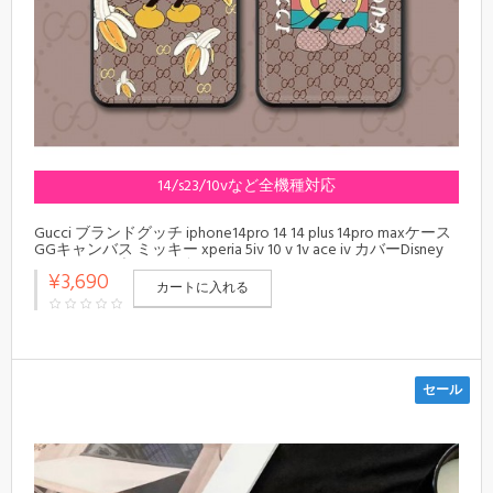
14/s23/10vなど全機種対応
Gucci ブランドグッチ iphone14pro 14 14 plus 14pro maxケース
GGキャンバス ミッキー xperia 5iv 10 v 1v ace iv カバーDisney
cuir コラボ ブランド ギャラクシーs23/A54 5G(SC-53C)カバー
¥3,690
かわいい 値段 安い
カートに入れる
セール