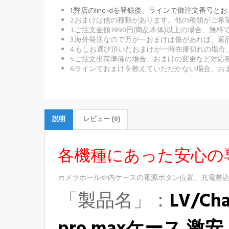
1.弊店のline idを登録後、ラインで御注文
2.おまけは他の種類があります。他の種類がご
3.ご注文金額3990円(商品本体)以上の場合、
3.海外発送なので万が一おまけは傷があれば、
4.もしお選び頂いたおまけが一時在庫切れの場
5.ご注文出荷準備の場合、おまけの変更など対応
6.ラインでおまけを教えていただかない場合、お
説明
レビュー (0)
各機種にあった安心の
カメラホールや内ケースの電源ボタン位置、充電差
「製品名」：
LV/Cha