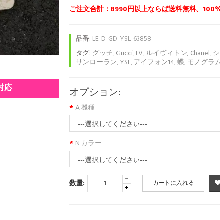
ご注文合計：8990円以上ならば送料無料、100
品番:
LE-D-GD-YSL-63858
タグ:
グッチ
,
Gucci
,
LV
,
ルイヴィトン
,
Chanel
,
シ
サンローラン
,
YSL
,
アイフォン14
,
蝶
,
モノグラ
種対応
オプション:
A 機種
N カラー
数量:
カートに入れる