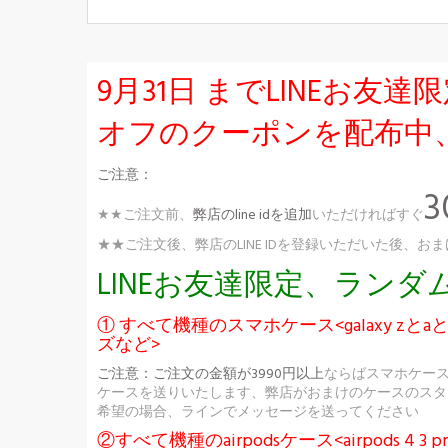
9月31日 までLINEお
オフのクーポンを配布中
ご注意：
★★ご注文前、
弊店のline idを追加
いただければすぐ
★★ご注文後、弊店のLINE IDを登録いただいた後
LINEお友達限定、ラン
① すべて機種のスマホケース<galaxy zとaとs
ズなど>
ご注意：
ご注文の金額が3990円以上
ならばスマホケー
ケースを送りいたします、弊店がおまけのケースのスタ
希望の場合、ラインでメッセージを送ってください
②すべて機種のairpodsケース<airpods 4 3 pr