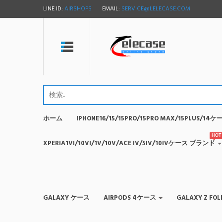
LINE ID:
AIRSHOPS
EMAIL:
SERVICE@LELECASE.COM
ホーム
IPHONE16/15/15PRO/15PRO MAX/15PLUS/1
HOT
XPERIA1VI/10VI/1V/10V/ACE IV/5IV/10IVケース ブランド
GALAXY ケース
AIRPODS 4ケース
GALAXY Z F