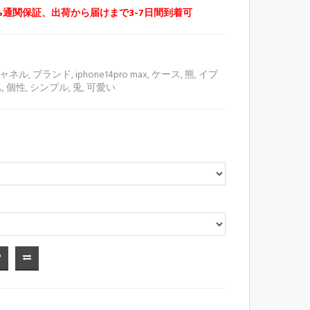
%通関保証、出荷から届けまで3-7日間到着可
ャネル
,
ブランド
,
iphone14pro max
,
ケース
,
熊
,
イブ
ム
,
個性
,
シンプル
,
兎
,
可愛い