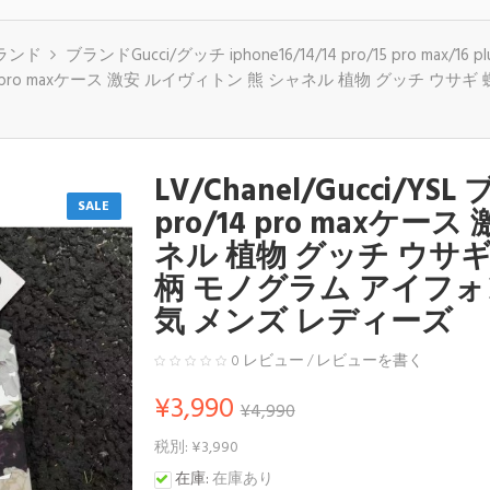
 ブランド
ブランドGucci/グッチ iphone16/14/14 pro/15 pro max/16 
4/14 pro/14 pro maxケース 激安 ルイヴィトン 熊 シャネル 植物 グ
LV/Chanel/Gucci/YSL
SALE
pro/14 pro maxケ
ネル 植物 グッチ ウサ
柄 モノグラム アイフォン1
気 メンズ レディーズ
0 レビュー
/
レビューを書く
¥3,990
¥4,990
税別: ¥3,990
在庫:
在庫あり