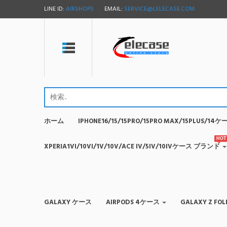
LINE ID:
AIRSHOPS
EMAIL:
SERVICE@LELECASE.COM
ホーム
IPHONE16/15/15PRO/15PRO MAX/15PLUS/1
HOT
XPERIA1VI/10VI/1V/10V/ACE IV/5IV/10IVケース ブランド
GALAXY ケース
AIRPODS 4ケース
GALAXY Z F