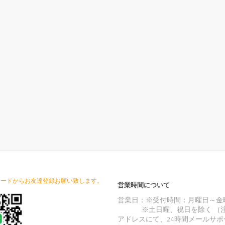
コードからお友達登録お願い致します。
営業時間について
ご注文後、弊店のLINE
営業日：※受付時間：月曜日～金
IDを登録いただければ素
※土日曜、祝日を除く （注
敵なプレゼントが贈り
アドレスにて、24時間メールサポ
させていただきます(*´∀