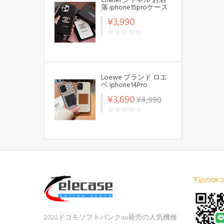
Chanel シャネル お洒
ロ/14カバーア 落下防
落 iphone15proケース
止 メンズ レディース
キャラクター風 アイ
¥3,990
フォン15プロ カバー
カード 可愛い
Loewe ブランド ロエ
ベ iphone14Pro
max/14Pro/14スマホケ
¥3,690
¥4,990
ース アナグラムロゴ
レザー ギャラクシー
A53カバー LOEWE 軽
量 アート ブランド
LOEWE xperia 5 iv/1
iv/10 iv携帯ケース 衝
撃吸収
下記のQR
2022ドコモソフトバンクau発売の人気機種