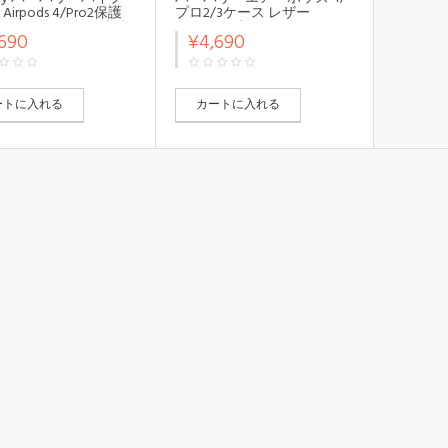
irpods 4/Pro2保護
プロ2/3ケース レザー
 カラビナ付き紛失防
Burberry ブランド airpods
690
¥4,690
pods Max/Pro2/3ケー
pro2ケース エアーポッズ マ
代 革製airpods pro2
クス/プロ2カバー モノグラ
 ネクタイ型 軽量 エア
ム 男女通用 airpods pro2/3
ズ マクス/プロ2カバ
ケース チエーン付きメンズ
ノグラム 男女通用
レディース
ートに入れる
カートに入れる