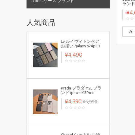
xperiaケース ブランド
ランド A
カバー
¥4,
止 Air
ス 第3世
人気商品
ケース
ーポッ
ー モ
カ
Lv ルイヴィトンペア
お揃い galaxy s24plus
s24 s23 s22ケース ギャ
¥4,490
ラクシーS24ウルトラ
s23ケース ファッショ
ン メンズ個性潮
Galaxy s24+ s23 s22ケ
ース ファッションギ
ャラクシーS24 s23ス
マホケース ブランド
LINEで簡単にご注文可
Prada プラダ YSL ブラ
ンド iphone15Pro
max/15Pro/14スマホケ
¥4,390
¥5,990
ース カード入り 上質
皮革製品 レザー Yves
Saint Laurent イヴ･サ
ンローラン モノグラ
ム 背面バッグ スタン
ド機能 収納可能 ファ
ッション アイフォン
15プロ マックス/14プ