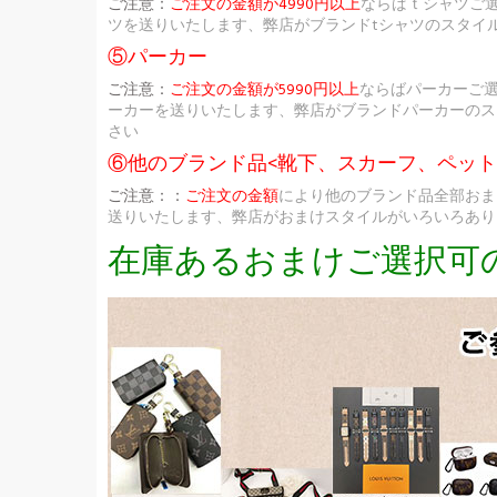
ご注意：
ご注文の金額が4990円以上
ならばｔシャツご
ツを送りいたします、弊店がブランドtシャツのスタイ
⑤パーカー
ご注意：
ご注文の金額が5990円以上
ならばパーカーご
ーカーを送りいたします、弊店がブランドパーカーのス
さい
⑥他のブランド品<靴下、スカーフ、ペッ
ご注意：：
ご注文の金額
により他のブランド品全部おま
送りいたします、弊店がおまけスタイルがいろいろあり
在庫あるおまけご選択可