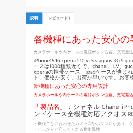
説明
レビュー (0)
各機種にあった安心の
カメラホールや内ケースの電源ボタン位置、充電差
iPhone15 16 xperia 1 10 vi 5 v aquos r8 r9
ースは1000種類近くで、chanel、LV、g
xperiaの携帯ケース、ipadケース
ト、価格が安く、出荷が早いです。お客
新機種にあった安心の専用設計
カメラホールや内ケースの電源ボタン位置、充電差
「製品名」
：シャネル Chanel iPhone15
ンドケース全機種対応アクオスR8 Pr
・機種ごとに合わせたカメラ穴やボタン穴があり、
・しっかりと守ってくれる耐衝撃性