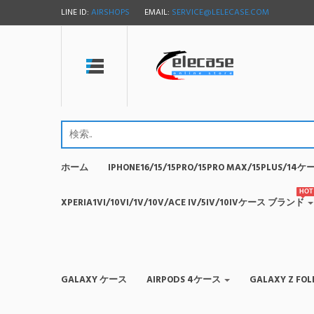
LINE ID:
AIRSHOPS
EMAIL:
SERVICE@LELECASE.COM
ホーム
IPHONE16/15/15PRO/15PRO MAX/15PLUS/1
HOT
XPERIA1VI/10VI/1V/10V/ACE IV/5IV/10IVケース ブランド
GALAXY ケース
AIRPODS 4ケース
GALAXY Z F