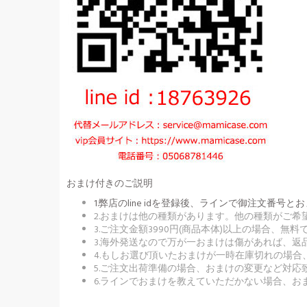
おまけ付きのご説明
1.弊店のline idを登録後、ラインで御注文
2.おまけは他の種類があります。他の種類がご
3.ご注文金額3990円(商品本体)以上の場合、
3.海外発送なので万が一おまけは傷があれば、
4.もしお選び頂いたおまけが一時在庫切れの場
5.ご注文出荷準備の場合、おまけの変更など対応
6.ラインでおまけを教えていただかない場合、お