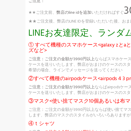
ご注意：
★★ご注文前、
弊店のline idを追加
いただければすぐ
★★ご注文後、弊店のLINE IDを登録いただいた後
LINEお友達限定、ラン
① すべて機種のスマホケース<galaxy zとaとs
ズなど>
ご注意：
ご注文の金額が3990円以上
ならばスマホケー
ケースを送りいたします、弊店がおまけのケースのスタ
希望の場合、ラインでメッセージを送ってください
②すべて機種のairpodsケース<airpods 4 3 pr
ご注意：
ご注文の金額が3990円以上
ならばairpod
ケースを送りいたします、弊店がおまけのケースのスタ
③マスク<使い捨てマスク10個あるいは布マ
ご注意：ご注文の金額が3990円以上ならば使い捨てマ
します、弊店のマスクのスタイルがいろいろありますが
④ｔシャツ