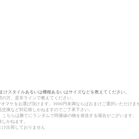
番号とおまけスタイルあるいは機種あるいはサイズなどを教えてください。
希望の方、是非ラインで教えてください。
無料でオマケをお選び頂けます。3990円未満ならばおまけご選択いただけま
返品交換など対応致しかねますのでご了承下さい。
合、こちらは勝てにランダムで同価値の物を発送する場合がございます。
致しかねます。
まけ出荷しておりません