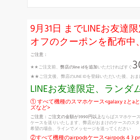
9月31日 までLINEお
オフのクーポンを配布中
ご注意：
★★ご注文前、
弊店のline idを追加
いただければすぐ
★★ご注文後、弊店のLINE IDを登録いただいた後
LINEお友達限定、ラン
① すべて機種のスマホケース<galaxy zとaとs
ズなど>
ご注意：
ご注文の金額が3990円以上
ならばスマホケー
ケースを送りいたします、弊店がおまけのケースのスタ
希望の場合、ラインでメッセージを送ってください
②すべて機種のairpodsケース<airpods 4 3 pr