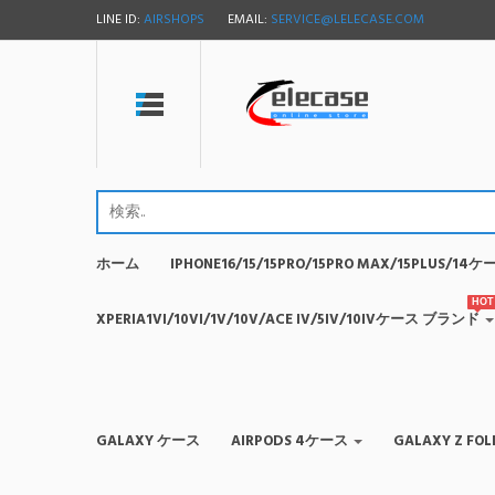
LINE ID:
AIRSHOPS
EMAIL:
SERVICE@LELECASE.COM
ホーム
IPHONE16/15/15PRO/15PRO MAX/15PLUS/1
HOT
XPERIA1VI/10VI/1V/10V/ACE IV/5IV/10IVケース ブランド
GALAXY ケース
AIRPODS 4ケース
GALAXY Z F