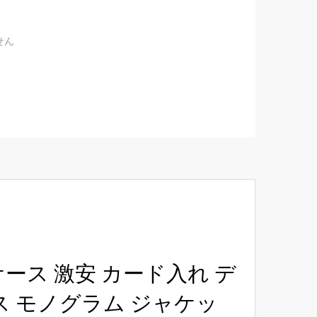
せん
o Maxケース 激安 カード入れ デ
ス モノグラム ジャケッ