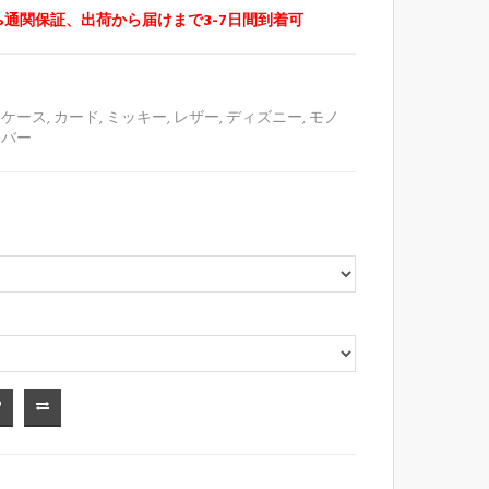
%通関保証、出荷から届けまで3-7日間到着可
,
ケース
,
カード
,
ミッキー
,
レザー
,
ディズニー
,
モノ
カバー