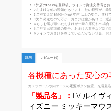
1.弊店のline idを登録後、ラインで御注文
2.おまけは他の種類があります。他の種類がご
3.ご注文金額3990円(商品本体)以上の場合、
3.海外発送なので万が一おまけは傷があれば、
4.もしお選び頂いたおまけが一時在庫切れの場
5.ご注文出荷準備の場合、おまけの変更など対応
6.ラインでおまけを教えていただかない場合、お
説明
レビュー (0)
各機種にあった安心の
カメラホールや内ケースの電源ボタン位置、充電差
「製品名」：
LV ルイヴィト
ィズニー ミッキーマウス