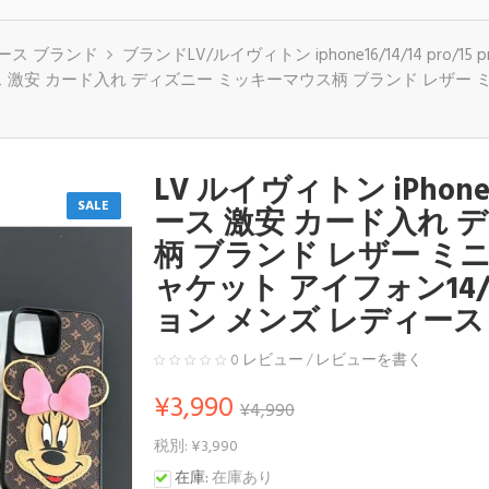
plusケース ブランド
ブランドLV/ルイヴィトン iphone16/14/14 pro/15 pr
Pro Maxケース 激安 カード入れ ディズニー ミッキーマウス柄 ブランド 
LV ルイヴィトン iPhone 14
SALE
ース 激安 カード入れ 
柄 ブランド レザー ミ
ャケット アイフォン14/1
ョン メンズ レディース
0 レビュー
/
レビューを書く
¥3,990
¥4,990
税別: ¥3,990
在庫:
在庫あり