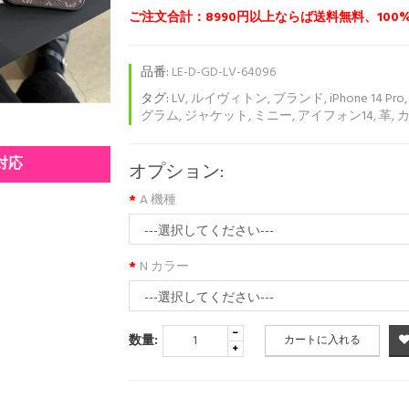
ご注文合計：8990円以上ならば送料無料、100
品番:
LE-D-GD-LV-64096
タグ:
LV
,
ルイヴィトン
,
ブランド
,
iPhone 14 Pro
グラム
,
ジャケット
,
ミニー
,
アイフォン14
,
革
,
種対応
オプション:
A 機種
N カラー
数量:
カートに入れる