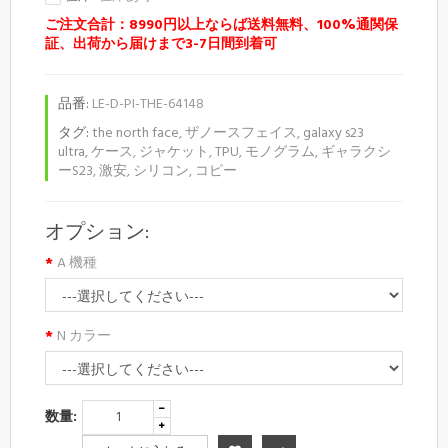
ご注文合計：8990円以上ならば送料無料、100%通関保
証、出荷から届けまで3-7日間到着可
品番:
LE-D-PI-THE-64148
タグ:
the north face
,
ザノースフェイス
,
galaxy s23
ultra
,
ケース
,
ジャケット
,
TPU
,
モノグラム
,
ギャラクシ
ーS23
,
激安
,
シリコン
,
コピー
オプション:
A 機種
N カラー
数量: