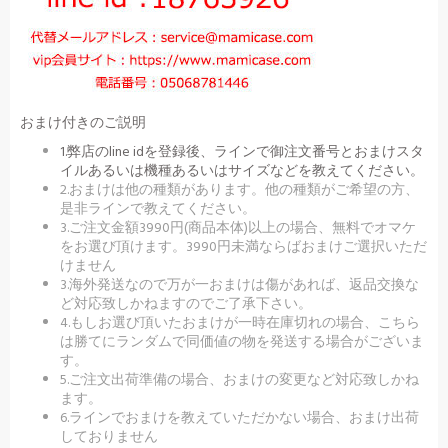
おまけ付きのご説明
1.弊店のline idを登録後、ラインで御注文番号とおまけスタ
イルあるいは機種あるいはサイズなどを教えてください。
2.おまけは他の種類があります。他の種類がご希望の方、
是非ラインで教えてください。
3.ご注文金額3990円(商品本体)以上の場合、無料でオマケ
をお選び頂けます。3990円未満ならばおまけご選択いただ
けません
3.海外発送なので万が一おまけは傷があれば、返品交換な
ど対応致しかねますのでご了承下さい。
4.もしお選び頂いたおまけが一時在庫切れの場合、こちら
は勝てにランダムで同価値の物を発送する場合がございま
す。
5.ご注文出荷準備の場合、おまけの変更など対応致しかね
ます。
6.ラインでおまけを教えていただかない場合、おまけ出荷
しておりません