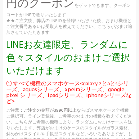
円のクーポン
をゲットできます、クーポン
コートがLINEで送りいたします
★★ご注文後、弊店のLINE IDを登録いただいた後、おまけ機種と
ご注文番号あるいは受取人を教えてください、こちらがおまけ追
加させていただきます
LINEお友達限定、ランダムに
色々スタイルのおまけご選択
いただけます
① すべて機種のスマホケース<galaxy zとaとsシリ
ーズ、aquosシリーズ、xpeiraシリーズ、google
pixel シリーズ、ipadシリーズ、iphoneシリーズな
ど>
ご注意：
ご注文の金額が3990円以上
ならばスマホケース全機種
ご選択可、ライン登録後、ご希望のおまけの機種を教えてくださ
い、こちらがご希望の機種により、ランダムにおまけケースを送
りいたします、弊店がおまけのケースのスタイルがガラス素材、
斜めかけスタイルや手帳型スタイルなどいろいろありますが、も