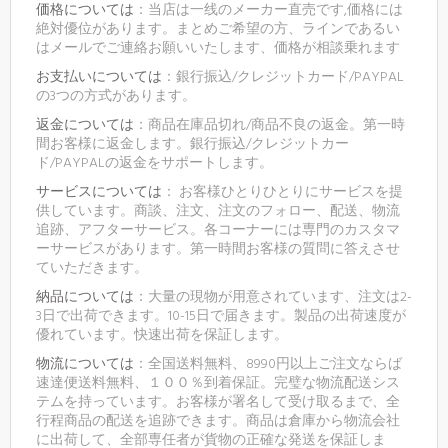
価格については
：当店は一线のメーカー直売です,価格には
絶対優位があります。まとめご希望の方、ラインであるい
はメールでご連絡お願いいたします、価格が相談乗れます
お支払いについては
：銀行振込/クレジットカード/PAYPAL
の3つの方式があります。
返金については
：商品在庫品切れ/商品不良の返金。第一時
間お客様に返金します。銀行振込/クレジットカー
ド/PAYPALの返金をサポートします。
サービスについては
： お客様ひとりひとりにサービスを提
供しています。商談、注文、注文のフォロー、配送、物流
追跡、アフターサービス。各コーナーには専門のカスタマ
ーサービスがあります。第一時間お客様の質問に答えさせ
ていただきます。
納品については
：大量の現物が用意されています、注文は2-
3日で出荷できます。10-15日で届きます。製品の出荷速度が
優れています。快速出荷を保証します。
物流については
：全国送料無料、8990円以上ご注文ならば
速達便送料無料、１００％到着保証。完璧な物流配送シス
テムを持っています。お客様が署名して受け取るまで、全
行程商品の配送を追跡できます。商品は倉庫から物流会社
に出荷して、全部専任者が貨物の正確な発送を保証しま