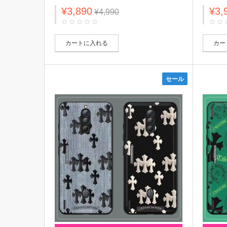
漫画 ジャケット型
Aape
¥3,890
¥3,
KAWS:Seeing/Watching 全機種対応
種対応 Ga
¥4,990
galaxy a54 5g/s23/s23+/s23 Ultraケー
5gカバー
ス 芸能人愛用 xperia 5 iv/1 v/10 v/ace iv
ョン 
カバー ファッション メンズ レディース
カートに入れる
カー
セール