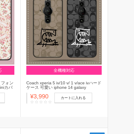
応
全機種対応
イフォン
Coach xperia 5 iv/10 v/ 1 v/ace ivハード
iniカバ
ケース 可愛い iphone 14 galaxy
54(SC-
s23/a54 5G/z flip 4/z fold 4定番柄 コー
¥3,990
 ブラン
チ ブランド sony pro-iファンケース モ
カートに入れる
 v/ace
ンスター TPU ハイブランドCOACHエ
クスペリア aceiii 5Gカバー ファッショ
ン 全身保護