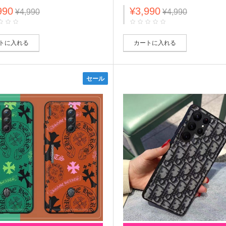
 モノグラム Vans 芸能人愛用 全機
ム カラー ジャケット型 galaxy
990
¥3,990
laxy s23/s23+/s23 ultra/a54
s23/s23+/s23 ultra/a54 5g/S22
¥4,990
¥4,990
 激安 xperia huawei ファッシ
カバー エクスペリア Xperia
メンズ レディース
1V/10V/Ace IVケース Huawei
応 メンズ レディーズ
トに入れる
カートに入れる
セール