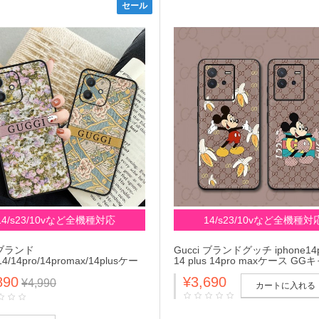
セール
14/s23/10vなど全機種対応
14/s23/10vなど全機種対
 ブランド
Gucci ブランドグッチ iphone14p
14/14pro/14promax/14plusケー
14 plus 14pro maxケース G
種 グッチ 花柄 galaxy
ス ミッキー xperia 5iv 10 v 1v a
890
¥3,690
3+/s23 Ultra/a54 5gケース ジャ
バーDisney cuir コラボ ブラン
¥4,990
カートに入れる
peria 5 iv/1 v/10 v/ace ivカバ
クシーs23/A54 5G(SC-53C)
ンズ レディース
いい 値段 安い