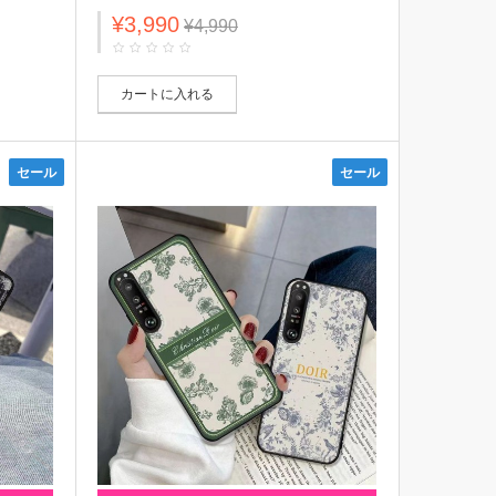
Dior モノグラム柄 全機種対応 Galaxy
¥3,990
/S21/S20
A54 5G/S23/s23+/s23 ultra/Note20ケー
¥4,990
ス 落下保護 Xperia 5IV/1V/10 V/Ace
 全機種対
IV/pro-iカバー ジャケット型 アイフォン
14/13/12/11ケース ファッション メンズ
レディーズ
カートに入れる
セール
セール