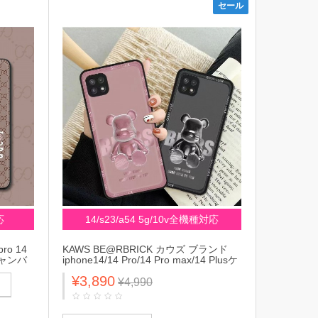
セール
応
14/s23/a54 5g/10v全機種対応
ro 14
KAWS BE@RBRICK カウズ ブランド
Gキャンバ
iphone14/14 Pro/14 Pro max/14 Plusケ
ce iv カ
ース オシャレ 熊柄 全機種対応 Galaxy
¥3,890
ド ギャラ
A54 5G/A33/S23/S23+/S23 Ultraケース
¥4,990
カバー かわ
モノグラム xperia 5 ace iv 10 v 1 vカバ
ー アイフォン14プロ マックス/14プ
ロ/14カバー 落下防止 ブランド エクス