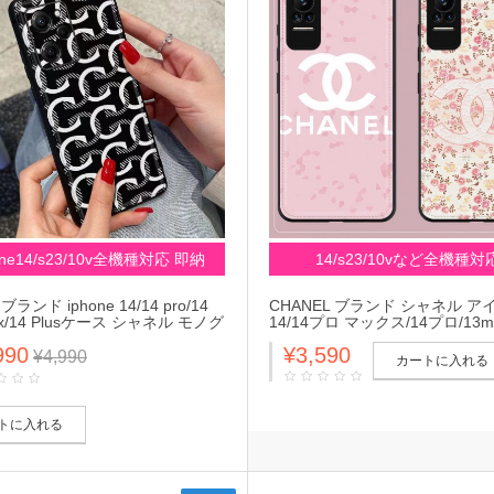
one14/s23/10v全機種対応 即納
14/s23/10vなど全機種対
 ブランド iphone 14/14 pro/14
CHANEL ブランド シャネル ア
ax/14 Plusケース シャネル モノグ
14/14プロ マックス/14プロ/13m
ャケット型 Galaxy
ー 春コーデ レザー galaxy s23/A
990
¥3,590
3+/s23 ultra/a54 5g/Note20ケー
53C)スマホケース 女子 leather
¥4,990
カートに入れる
エクスペリアXperia 5 Ace
ドChanel エクスペリア5iv/10 v/ 1
 V/pro-i/aceiii/1iii/5iii/10iiiカバー
ivカバー 大人気
uawei アイフォン14プロ マック
ー ファッション 落下防止 メン
トに入れる
ディーズ