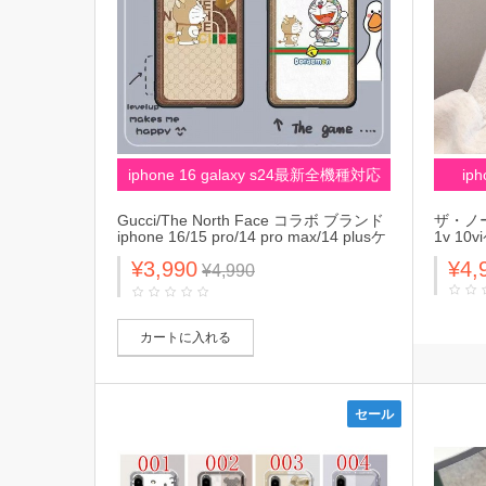
iphone 16 galaxy s24最新全機種対応
ip
Gucci/The North Face コラボ ブランド
ザ・ノー
iphone 16/15 pro/14 pro max/14 plusケ
1v 1
ース 牛ドラえもん柄 グッチ/ザ.ノース.
ィース 
¥3,990
¥4,
フェイス モノグラム Galaxy
人愛用 X
¥4,990
s23/s24+/s23 ultra/a54 5gカバー ジャ
1/5/1
ケット型 エクスペリア xperia 5 ace iv
10 v 1 vスマホケース 芸能人愛用 アイ
フォン14/13/12/11/x/xs/xr/8/7カバー 大
カートに入れる
人気 Huawei メンズ レディース
セール