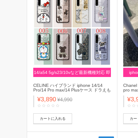
14/a54 5g/s23/10vなど最新機種対応 即
iph
納
CELINE ハイブランド iphone 14/14
Chanel
Pro/14 Pro max/14 Plusケース ドラえも
pro m
ん KAWS クリアケース Gucci モノグラ
ラム ジ
¥3,890
¥3,
ム 全機種対応 Galaxy A54
S23/s2
¥4,990
5G/S23/S23+/S23 ultraケース 熊
ス 激安 
be@rbrick ハローキティ柄 xperia 5 iv
IV/1V/10
ace iv 10 v 1 vカバー 大人気 メンズ レ
上質 H
ディース
ス カバ
カートに入れる
カー
ズ レ