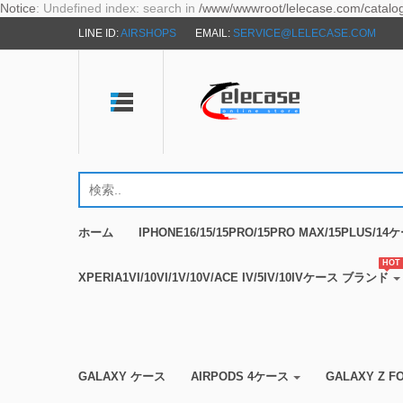
Notice
: Undefined index: search in
/www/wwwroot/lelecase.com/catalog/
LINE ID:
AIRSHOPS
EMAIL:
SERVICE@LELECASE.COM
ホーム
IPHONE16/15/15PRO/15PRO MAX/15PLUS/
HOT
XPERIA1VI/10VI/1V/10V/ACE IV/5IV/10IVケース ブランド
GALAXY ケース
AIRPODS 4ケース
GALAXY Z 