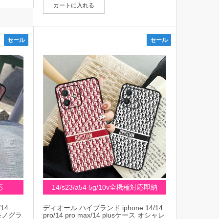
ペリア aceiii 5Gカバー 大人気 メンズ
カートに入れる
レディース
セール
セール
応
14/s23/a54 5g/10v全機種対応即納
14
ディオール ハイブランド iphone 14/14
ス モノグラ
pro/14 pro max/14 plusケース オシャレ