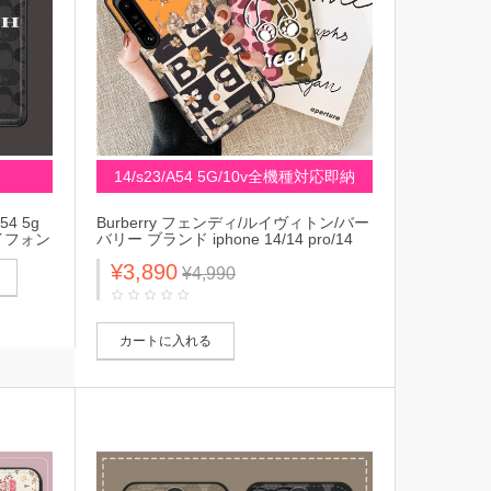
14/s23/A54 5G/10v全機種対応即納
54 5g
Burberry フェンディ/ルイヴィトン/バー
イフォン
バリー ブランド iphone 14/14 pro/14
iカバー
pro max/se3/13/12/11ケース 韓国風
¥3,890
ブラン
LV/Fendi 全機種対応 花 ヒョウ モノグ
¥4,990
/10
ラム 熊柄 ジャケット型 Galaxy a54
5g/S23/s23+/s23 ultra/A53/A73/A33ケ
ース Xperia 5IV/1 V/10 V/pro-i/ace
iv/1iii/5iii/10iii/XZカバー Huawei メンズ
カートに入れる
レディーズ