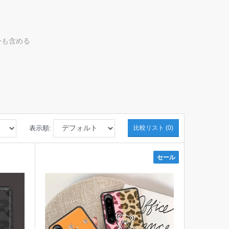
ーも含める
表示順:
比較リスト (0)
セール