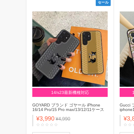
セール
14/s23最新機種対応
GOYARD ブランド ゴヤール iPhone
Gucci
16/14 Pro/15 Pro max/13/12/11ケース
iphone
オシャレ 犬柄 モノグラム 全機種対応
ス 全機
¥3,990
¥3,
Galaxy S23/S23+/S23 Plus/S23
s23/s2
¥4,990
Ultra/A54 5Gカバー Xperia ジャケット
ケット型 x
型 Huawei メンズ レディーズ
ー メ