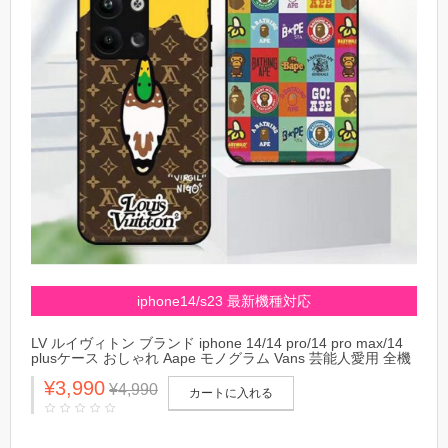
iphone14/s23 最新機種対応
LV ルイヴィトン ブランド iphone 14/14 pro/14 pro max/14
plusケース おしゃれ Aape モノグラム Vans 芸能人愛用 全機
種対応 Galaxy s23/s23+/s23 ultra/a54 5gカバー 激安 xperia
¥3,990
huawei ファッション メンズ レディース
¥4,990
カートに入れる