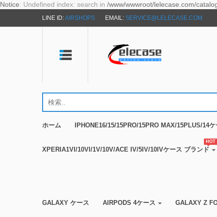
Notice
: Undefined index: search in
/www/wwwroot/lelecase.com/catalog/
LINE ID:
AIRSHOPS
EMAIL:
SERVICE@LELECASE.COM
ホーム
IPHONE16/15/15PRO/15PRO MAX/15PLUS/
HOT
XPERIA1VI/10VI/1V/10V/ACE IV/5IV/10IVケース ブランド
GALAXY ケース
AIRPODS 4ケース
GALAXY Z 