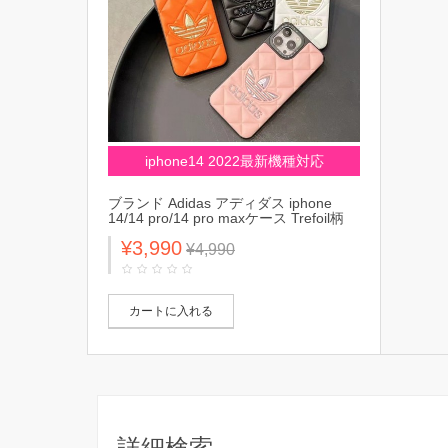
iphone14 2022最新機種対応
ブランド Adidas アディダス iphone
14/14 pro/14 pro maxケース Trefoil柄
レザー トレフォイル モノグラム ソフト
¥3,990
ジャケット型 アイフォン14/13/12カバ
¥4,990
ー 大人気 メンズ レディース
カートに入れる
詳細検索