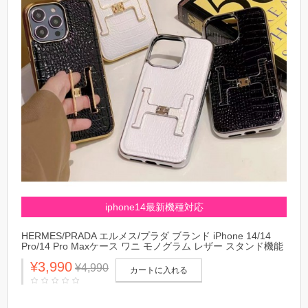
iphone14最新機種対応
HERMES/PRADA エルメス/プラダ ブランド iPhone 14/14
Pro/14 Pro Maxケース ワニ モノグラム レザー スタンド機能
革 ジャケット型 落下防止 アイフォン14/14プロ/14プロ マッ
¥3,990
クス/13/12/11カバー 皮革 ファッション メンズ レディース
¥4,990
カートに入れる