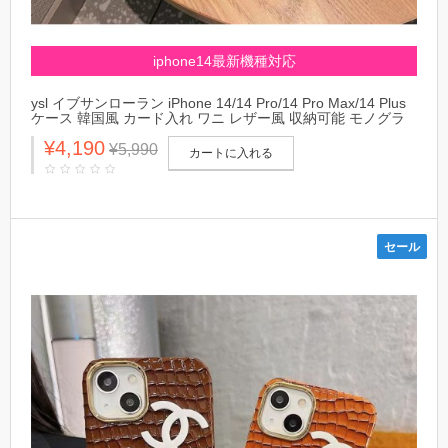
iphone14最新機種対応
ysl イブサンローラン iPhone 14/14 Pro/14 Pro Max/14 Plus
ケース 韓国風 カード入れ ワニ レザー風 収納可能 モノグラ
ム ブランド アイフォン14/14プロ/14プロ マックス/14プラ
¥4,190
ス/13/12/11カバー 大人気 メンズ レディース
¥5,990
カートに入れる
セール