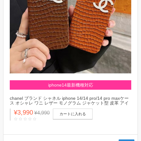
iphone14最新機種対応
chanel ブランド シャネル iphone 14/14 pro/14 pro maxケー
ス オシャレ ワニ レザー モノグラム ジャケット型 皮革 アイ
フォン14/13/12/11カバー 上質 落下防止 ファッション メンズ
¥3,990
レディース
¥4,990
カートに入れる