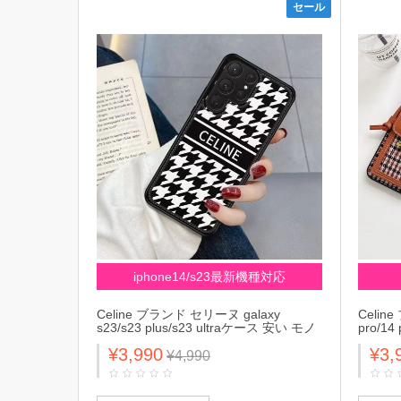
セール
iphone14/s23最新機種対応
Celine ブランド セリーヌ galaxy
Celin
s23/s23 plus/s23 ultraケース 安い モノ
pro/1
グラム 黒白色 ジャケット型
ド入れ 
¥3,990
¥3,
iphone14/14 pro/14 pro max/14 plusケ
下防止 
¥4,990
ース セレブ愛用 ギャラクシーS23/S23
ックス/
プラス/S23ウルト
ンズ 
ラ/note20/s22/s21/s20カバー メンズ レ