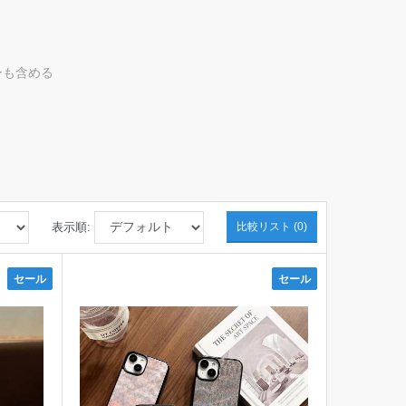
ーも含める
表示順:
比較リスト (0)
セール
セール