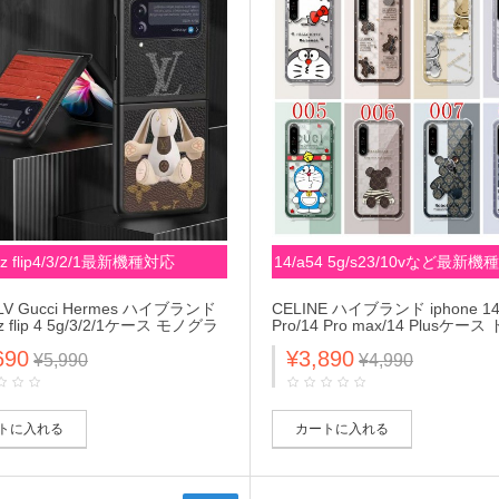
z flip4/3/2/1最新機種対応
14/a54 5g/s23/10vなど最新
納
e LV Gucci Hermes ハイブランド
CELINE ハイブランド iphone 14
 z flip 4 5g/3/2/1ケース モノグラ
Pro/14 Pro max/14 Plusケー
たたむ 蜂 兎柄 セリーヌ/ルイヴ
ん KAWS クリアケース Gucci
690
¥3,890
グッチ/エルメス 蛇革風 ギャラ
ム 全機種対応 Galaxy A54
¥5,990
¥4,990
Flip4/3/2/1カバー 芸能人愛用
5G/S23/S23+/S23 ultraケース 
 レディース
be@rbrick ハローキティ柄 xperia 
ace iv 10 v 1 vカバー 大人気 
ディース
トに入れる
カートに入れる