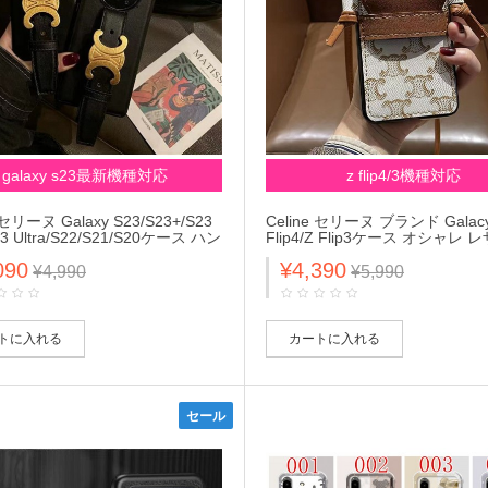
galaxy s23最新機種対応
z flip4/3機種対応
 セリーヌ Galaxy S23/S23+/S23
Celine セリーヌ ブランド Galacy
23 Ultra/S22/S21/S20ケース ハン
Flip4/Z Flip3ケース オシャレ 
ド付き レザー スタンド機能 落下
りたたみ式 チェーン付き 肩掛け
090
¥4,390
ジャケット型 ブランド 皮革製品
ラム 芸能人愛用 激安 ギャラクシ
¥4,990
¥5,990
シーs23/s23プラス/s23ウルト
ット フリップ4/3カバー 保護 大
/s21/s20カバー 上質 メンズ レデ
ンズ レデイース
トに入れる
カートに入れる
セール