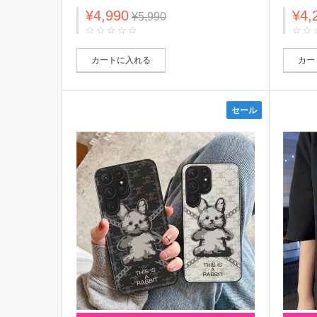
ム ハンドバンド付き レザー 調節可能
モノグラ
¥4,990
¥4,
ジャケット型 アイフォン14/14プロ/14
12/12 
¥5,990
プロマックス/13/12/11カバー 落下防止
ホケース
メンズ レディース
メンズ
カートに入れる
カー
セール