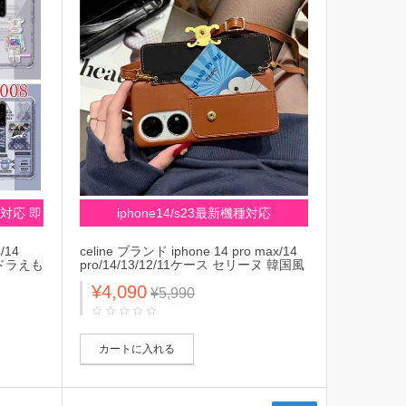
機種対応 即
iphone14/s23最新機種対応
/14
celine ブランド iphone 14 pro max/14
ス ドラえも
pro/14/13/12/11ケース セリーヌ 韓国風
 モノグラ
バッグ型 カード入れ レザー ストラップ
¥4,090
モノグラム 斜めがけ galaxy
¥5,990
熊
s23/s23+/s23 Plus/s23 ultra/note20カバ
5 iv
ー 落下防止 メンズ レディース
メンズ レ
カートに入れる