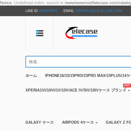
Notice
: Undefined index: search in
/www/wwwroot/lelecase.com/catalog/
LINE ID:
AIRSHOPS
EMAIL:
SERVICE@LELECASE.COM
ホーム
IPHONE16/15/15PRO/15PRO MAX/15PLUS/
HOT
XPERIA1VI/10VI/1V/10V/ACE IV/5IV/10IVケース ブランド
GALAXY ケース
AIRPODS 4ケース
GALAXY Z 