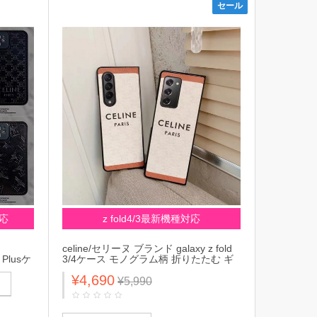
セール
対応
z fold4/3最新機種対応
celine/セリーヌ ブランド galaxy z fold
4 Plusケ
3/4ケース モノグラム柄 折りたたむ ギ
ルイヴィ
ャラクシーZ FOLD4/3カバー 大人気 メ
¥4,690
Y
ンズ レディース
¥5,990
ォン
ー ファッシ