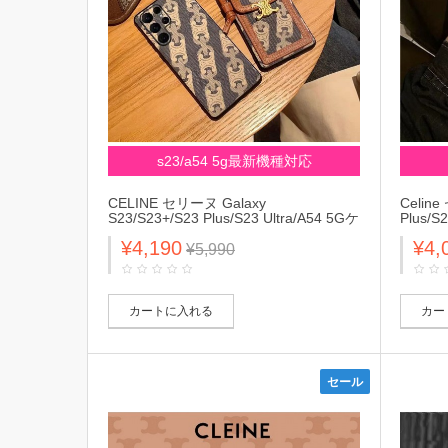
s23/a54 5g最新機種対応
CELINE セリーヌ Galaxy
Celine
S23/S23+/S23 Plus/S23 Ultra/A54 5Gケ
Plus/S
ース ブランド カード入れ モノグラム柄
ドヘル
¥4,190
¥4,
レザー 斜め掛け バング 収納 チェーン
防止 
¥5,990
付き ジャケット型 落下防止 ギャラクシ
ギャラク
ーs23/a54 5g/s22/s21/s20/note20カバ
ラ/s22
ー 芸能人愛用 メンズ レディース
ィース
カートに入れる
カー
セール