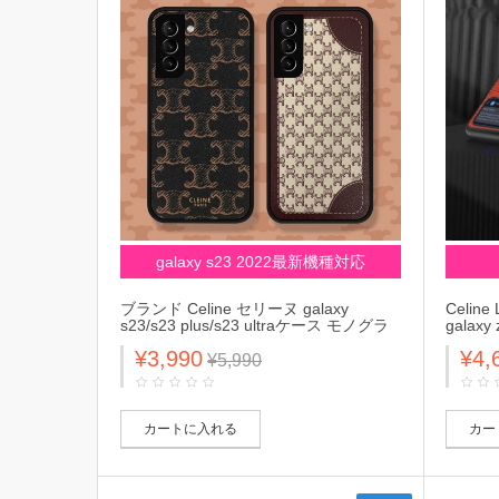
galaxy s23 2022最新機種対応
ブランド Celine セリーヌ galaxy
Celin
s23/s23 plus/s23 ultraケース モノグラ
galaxy
ム ジャケット型 iphone 12/12 pro/12
ム 折り
¥3,990
¥4,
pro max/11カバー 大人気 メンズ レディ
ィトン/
¥5,990
ーズ
クシーZ 
メンズ
カートに入れる
カー