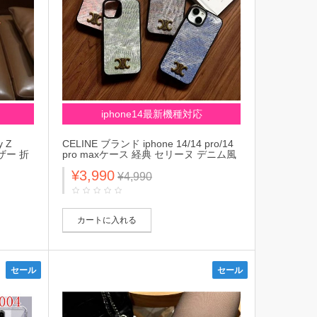
iphone14最新機種対応
 Z
CELINE ブランド iphone 14/14 pro/14
レザー 折
pro maxケース 経典 セリーヌ デニム風
 モノグ
モノグラム ジャケット型 アイフォン
¥3,990
ー ゼ
14/13/12カバー ファッション 大人気 メ
¥4,990
人気 メ
ンズ レディース
カートに入れる
セール
セール