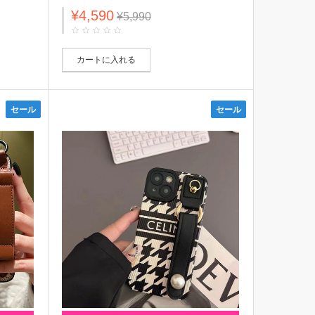
ルダーバ
ド入り レザー バッグ galaxy s23/s23
¥4,590
plus/s23 ultra/note20ケース ファッショ
¥5,990
 plusス
ン アイフォン14/13/12/11/x/xs/xr/8/7カ
バー メンズ レディース
 レディ
カートに入れる
セール
セール