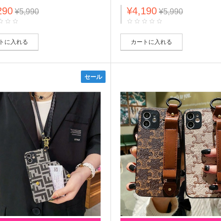
ム レザー チェーン付き iPhone
風 レザー ストラップ付き ショ
290
¥4,190
Pro/12 Pro max/11/X/XS/XRスマ
ング モノグラム カード収納
¥5,990
¥5,990
 ジャケット型 上質 皮革 激安
iphone14/14 pro/14 pro max/14
 レディーズ
マホケース 斜め掛け アイフォン
14/13/12/11カバー 激安 メンズ
ース
トに入れる
カートに入れる
セール