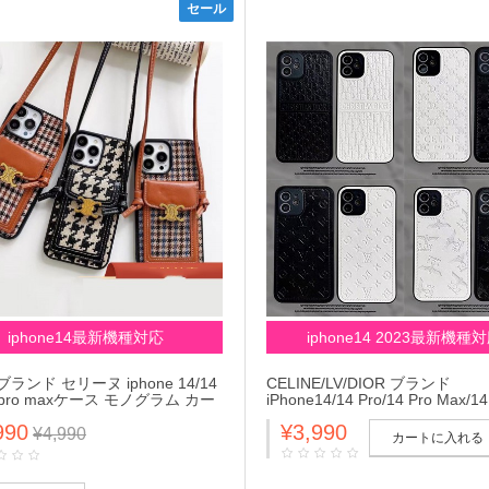
セール
iphone14最新機種対応
iphone14 2023最新機種
e ブランド セリーヌ iphone 14/14
CELINE/LV/DIOR ブランド
4 pro maxケース モノグラム カー
iPhone14/14 Pro/14 Pro Max/1
チェーン付き レザー バッグ 落
ース モノグラム柄 ディオール/
990
¥3,990
アイフォン14/14プロ/14プロ マ
トン/セリーヌ レザー 黒白色 BO
¥4,990
カートに入れる
13/12/11カバー ファッション メ
LONDON ジャケット型 アイフ
レディース
14/13/12/11/x/xs/xr/8/7カバ
ョン メンズ レディース