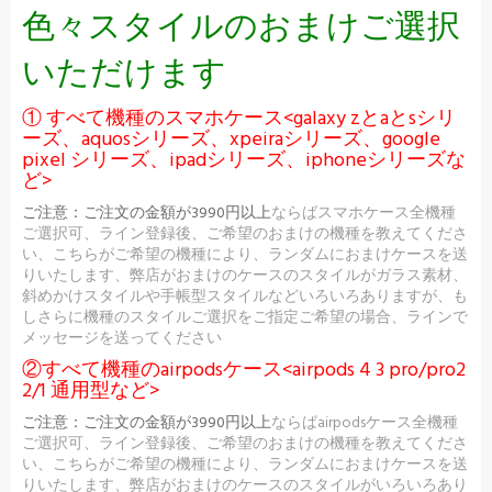
色々スタイルのおまけご選択
いただけます
① すべて機種のスマホケース<galaxy zとaとsシリ
ーズ、aquosシリーズ、xpeiraシリーズ、google
pixel シリーズ、ipadシリーズ、iphoneシリーズな
ど>
ご注意：
ご注文の金額が3990円以上
ならばスマホケース全機種
ご選択可、ライン登録後、ご希望のおまけの機種を教えてくださ
い、こちらがご希望の機種により、ランダムにおまけケースを送
りいたします、弊店がおまけのケースのスタイルがガラス素材、
斜めかけスタイルや手帳型スタイルなどいろいろありますが、も
しさらに機種のスタイルご選択をご指定ご希望の場合、ラインで
メッセージを送ってください
②すべて機種のairpodsケース<airpods 4 3 pro/pro2
2/1 通用型など>
ご注意：
ご注文の金額が3990円以上
ならばairpodsケース全機種
ご選択可、ライン登録後、ご希望のおまけの機種を教えてくださ
い、こちらがご希望の機種により、ランダムにおまけケースを送
りいたします、弊店がおまけのケースのスタイルがいろいろあり