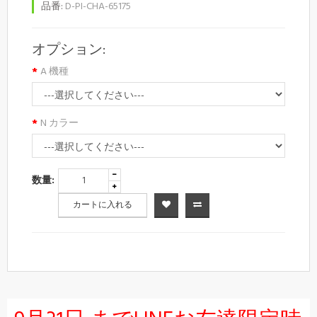
品番:
D-PI-CHA-65175
オプション:
A 機種
N カラー
数量:
カートに入れる