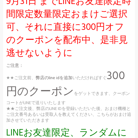
9月31日 までLINEお友達限定時
間限定数量限定おまけご選択
可、それに直接に300円オフ
のクーポンを配布中、是非見
逃せないように
ご注意：
300
★★ご注文前、
弊店のline idを追加
いただければすぐ
円のクーポン
をゲットできます、クーポン
コートがLINEで送りいたします
★★ご注文後、弊店のLINE IDを登録いただいた後、おまけ機種と
ご注文番号あるいは受取人を教えてください、こちらがおまけ追
加させていただきます
LINEお友達限定、ランダムに