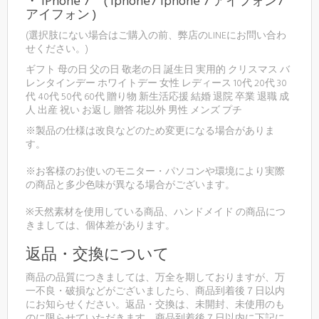
・ iPhone 7 ( iphone7 iphone 7 アイフォン7
アイフォン )
(選択肢にない場合はご購入の前、弊店のLINEにお問い合わ
せください。)
ギフト 母の日 父の日 敬老の日 誕生日 実用的 クリスマス バ
レンタインデー ホワイトデー 女性 レディース 10代 20代 30
代 40代 50代 60代 贈り物 新生活応援 結婚 退院 卒業 退職 成
人 出産 祝い お返し 贈答 花以外 男性 メンズ プチ
※製品の仕様は改良などのため変更になる場合がありま
す。
※お客様のお使いのモニター・パソコンや環境により実際
の商品と多少色味が異なる場合がございます。
※天然素材を使用している商品、ハンドメイド の商品につ
きましては、個体差があります。
返品・交換について
商品の品質につきましては、万全を期しておりますが、万
一不良・破損などがございましたら、商品到着後７日以内
にお知らせください。返品・交換は、未開封、未使用のも
のに限らせていただきます。商品到着後７日以内に下記に