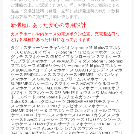
ご連絡の上、ご返送ください。尚、お客様のご都合による
返品・交換は送料（発送・返却）及び発送時の代引手数料
はお客様のご負担でお願い致します。
新機種にあった安心の専用設計
カメラホールや内ケースの電源ボタン位置、充電差込口な
どは各機種にあった仕様になっております
タグ：ステューシー チャンピオン iphone 15 16 plusスマホケ
ース CHANELルイヴィトンiphone 14 13 12 15スマホケース LV
グッチ スマホケース GUCCIイブサンローラン スマホケース
YSLプラダ スマホケース PRADAアディダスiphone 15 pro max
スマホケース ADIDASバーバリーiphone 15 16 plusスマホケー
ス BURBERRYコーチ スマホケース COACHフェンディ スマホ
ケース FENDIエルメス スマホケース HERMES ジバンシィ
スマホケース GIVENCHYシュプリーム スマホケース
SUPREMEエムシーエム スマホケース MCMマイケルコース
スマホケース MICHAEL KORSナイキ スマホケース NIKEオフ
ホワイト スマホケース OFF-WHITEミュウミュウ Miu Miuケイ
ト・スペード Kate Spadeドルチェ＆ガッバーナ
Dolce&Gabbanaクロムハーツ CHROME HEARTSモスキーノ
スマホケース MOSCHINOチャンピオン スマホケース
CHAMPIONセリーヌ スマホケース Celineディオール スマホ
ケース DIORゴヤール スマホケース GOYARDカウズ スマホ
ケース Kawsステューシー スマホケース STUSSYケンゾー ス
マホケース KENZOヴェルサーチ スマホケース VERSACEエイ
プ スマホケース Aapeバレンシアガ スマホケース
BALENCIAGAヴァレンティノスマホケース VALENTINOエアジ