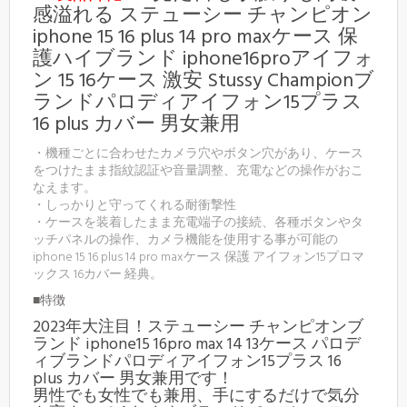
感溢れる ステューシー チャンピオン
iphone 15 16 plus 14 pro maxケース 保
護ハイブランド iphone16proアイフォ
ン 15 16ケース 激安 Stussy Championブ
ランドパロディアイフォン15プラス
16 plus カバー 男女兼用
・機種ごとに合わせたカメラ穴やボタン穴があり、ケース
をつけたまま指紋認証や音量調整、充電などの操作がおこ
なえます。
・しっかりと守ってくれる耐衝撃性
・ケースを装着したまま充電端子の接続、各種ボタンやタ
ッチパネルの操作、カメラ機能を使用する事が可能の
iphone 15 16 plus 14 pro maxケース 保護 アイフォン15プロマ
ックス 16カバー 経典。
■特徴
2023年大注目！ステューシー チャンピオンブ
ランド iphone15 16pro max 14 13ケース パロデ
ィブランドパロディアイフォン15プラス 16
plus カバー 男女兼用です！
男性でも女性でも兼用、手にするだけで気分