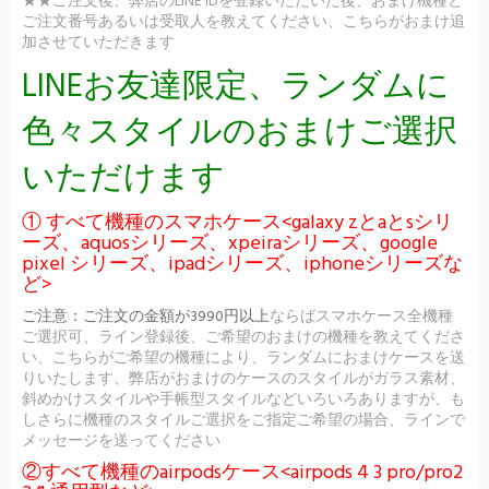
★★ご注文後、弊店のLINE IDを登録いただいた後、おまけ機種と
ご注文番号あるいは受取人を教えてください、こちらがおまけ追
加させていただきます
LINEお友達限定、ランダムに
色々スタイルのおまけご選択
いただけます
① すべて機種のスマホケース<galaxy zとaとsシリ
ーズ、aquosシリーズ、xpeiraシリーズ、google
pixel シリーズ、ipadシリーズ、iphoneシリーズな
ど>
ご注意：
ご注文の金額が3990円以上
ならばスマホケース全機種
ご選択可、ライン登録後、ご希望のおまけの機種を教えてくださ
い、こちらがご希望の機種により、ランダムにおまけケースを送
りいたします、弊店がおまけのケースのスタイルがガラス素材、
斜めかけスタイルや手帳型スタイルなどいろいろありますが、も
しさらに機種のスタイルご選択をご指定ご希望の場合、ラインで
メッセージを送ってください
②すべて機種のairpodsケース<airpods 4 3 pro/pro2