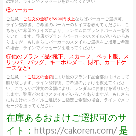
の場合、ラインでメッセージを送ってください
⑤パーカー
ご注意：
ご注文の金額が5990円以上
ならばパーカーご選択可、
ライン登録後、ご希望のパーカーのサイズを教えてください、こ
ちらがご希望のサイズにより、ランダムにブランドパーカーを送
りいたします、弊店がブランドパーカーのスタイルがいろいろあ
りますが、もしさらにパーカーのスタイルご選択をご指定ご希望
の場合、ラインでメッセージを送ってください
⑥他のブランド品<靴下、スカーフ、ペット服、ス
リッパ、バッグ、キーホルダー、財布、カードケ
ースなど>
ご注意：：
ご注文の金額
により他のブランド品全部おまけとして
贈り致します、ライン登録後、ご希望のおまけを教えてくださ
い、こちらがご注文の金額により、ランダムにおまけを送りいた
します、弊店がおまけスタイルがいろいろありますが、もしさら
におまけのスタイルご選択をご指定ご希望の場合、ラインでメッ
セージを送ってください
在庫あるおまけご選択可のサ
イト：
https://cakoren.com/
是