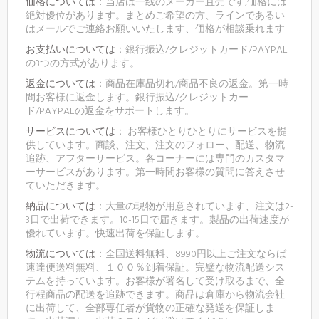
価格については
：当店は一线のメーカー直売です,価格には
絶対優位があります。まとめご希望の方、ラインであるい
はメールでご連絡お願いいたします、価格が相談乗れます
お支払いについては
：銀行振込/クレジットカード/PAYPAL
の3つの方式があります。
返金については
：商品在庫品切れ/商品不良の返金。第一時
間お客様に返金します。銀行振込/クレジットカー
ド/PAYPALの返金をサポートします。
サービスについては
： お客様ひとりひとりにサービスを提
供しています。商談、注文、注文のフォロー、配送、物流
追跡、アフターサービス。各コーナーには専門のカスタマ
ーサービスがあります。第一時間お客様の質問に答えさせ
ていただきます。
納品については
：大量の現物が用意されています、注文は2-
3日で出荷できます。10-15日で届きます。製品の出荷速度が
優れています。快速出荷を保証します。
物流については
：全国送料無料、8990円以上ご注文ならば
速達便送料無料、１００％到着保証。完璧な物流配送シス
テムを持っています。お客様が署名して受け取るまで、全
行程商品の配送を追跡できます。商品は倉庫から物流会社
に出荷して、全部専任者が貨物の正確な発送を保証しま