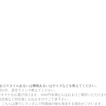
番号とおまけスタイルあるいは機種あるいはサイズなどを教えてください。
希望の方、是非ラインで教えてください。
無料でオマケをお選び頂けます。3990円未満ならばおまけご選択いただけま
返品交換など対応致しかねますのでご了承下さい。
合、こちらは勝てにランダムで同価値の物を発送する場合がございます。