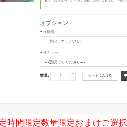
タグ:
celine/セリーヌ
,
iphone14Pro max/14Pro
ム
オプション:
N 機種
N カラー
数量:
カートに入れる
友達限定時間限定数量限定おまけご選