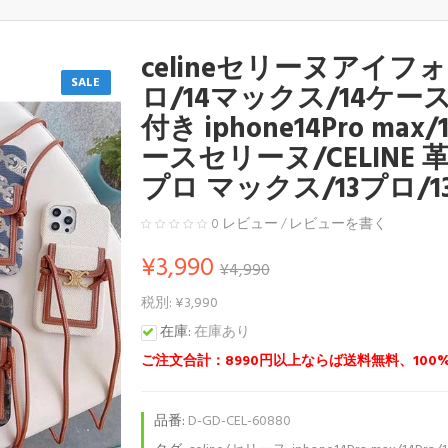
celineセリーヌアイフォ
SALE
ロ/14マックス/14ケー
付き iphone14Pro max
ースセリーヌ/CELINE 
プロ マックス/13プロ/
0 レビュー
/
レビューを書く
¥3,990
¥4,990
税別: ¥3,990
在庫:
在庫あり
ご注文合計：8990円以上ならば送料無料、100
品番:
D-GD-CEL-60880