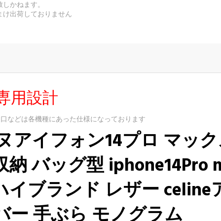
致しかねます。
まけ出荷しておりません
専用設計
込口などは各機種にあった仕様になっております
ヌアイフォン14プロ マックス
ッグ型 iphone14Pro max/
ハイブランド レザー celin
カバー 手ぶら モノグラム