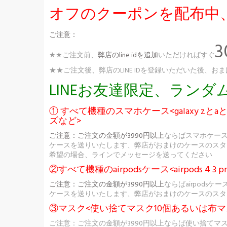
オフのクーポンを配布中
ご注意：
★★ご注文前、
弊店のline idを追加
いただければすぐ
★★ご注文後、弊店のLINE IDを登録いただいた後
LINEお友達限定、ラン
① すべて機種のスマホケース<galaxy zとaとs
ズなど>
ご注意：
ご注文の金額が3990円以上
ならばスマホケー
ケースを送りいたします、弊店がおまけのケースのスタ
希望の場合、ラインでメッセージを送ってください
②すべて機種のairpodsケース<airpods 4 3 pr
ご注意：
ご注文の金額が3990円以上
ならばairpod
ケースを送りいたします、弊店がおまけのケースのスタ
③マスク<使い捨てマスク10個あるいは布マ
ご注意：ご注文の金額が3990円以上ならば使い捨てマ