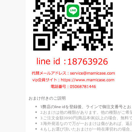
おまけ付きのご説明
1.弊店のline idを登録後、ラインで御注文
2.おまけは他の種類があります。他の種類がご
3.ご注文金額3990円(商品本体)以上の場合、
3.海外発送なので万が一おまけは傷があれば、
4.もしお選び頂いたおまけが一時在庫切れの場