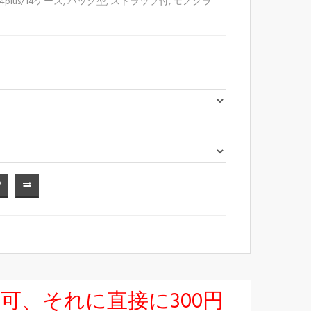
/14plus/14ケース
,
バッグ型
,
ストラップ付
,
モノグラ
択可、それに直接に300円