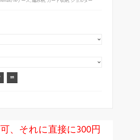
o/14max/14ケース
,
編み柄
,
カード収納
,
ショルダー
択可、それに直接に300円