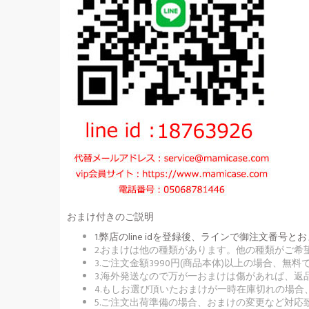
おまけ付きのご説明
1.弊店のline idを登録後、ラインで御注文
2.おまけは他の種類があります。他の種類がご
3.ご注文金額3990円(商品本体)以上の場合、
3.海外発送なので万が一おまけは傷があれば、
4.もしお選び頂いたおまけが一時在庫切れの場
5.ご注文出荷準備の場合、おまけの変更など対応