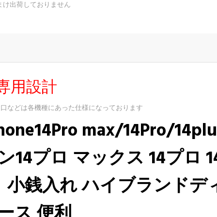
まけ出荷しておりません
専用設計
込口などは各機種にあった仕様になっております
phone14Pro max/14Pro/14pl
ォン14プロ マックス 14プロ 
ト
小銭入れ ハイブランドディオー
帯ケース 便利