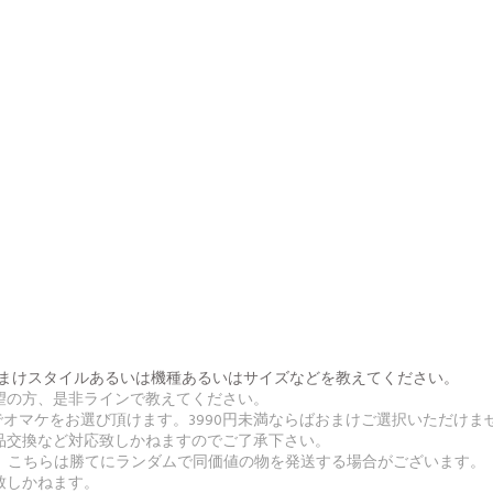
番号とおまけスタイルあるいは機種あるいはサイズなどを教えてください。
希望の方、是非ラインで教えてください。
無料でオマケをお選び頂けます。3990円未満ならばおまけご選択いただけま
返品交換など対応致しかねますのでご了承下さい。
合、こちらは勝てにランダムで同価値の物を発送する場合がございます。
致しかねます。