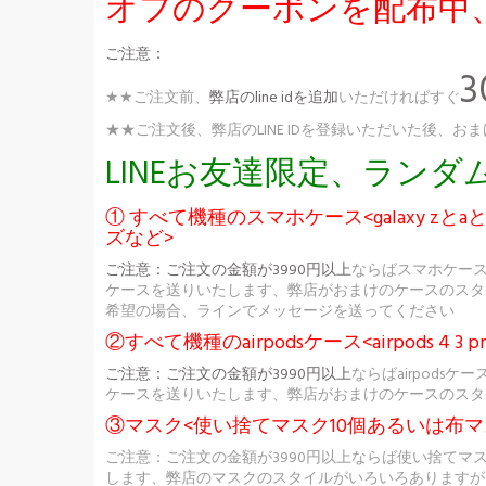
オフのクーポンを配布中
ご注意：
★★ご注文前、
弊店のline idを追加
いただければすぐ
★★ご注文後、弊店のLINE IDを登録いただいた後
LINEお友達限定、ラン
① すべて機種のスマホケース<galaxy zとaとs
ズなど>
ご注意：
ご注文の金額が3990円以上
ならばスマホケー
ケースを送りいたします、弊店がおまけのケースのスタ
希望の場合、ラインでメッセージを送ってください
②すべて機種のairpodsケース<airpods 4 3 pr
ご注意：
ご注文の金額が3990円以上
ならばairpod
ケースを送りいたします、弊店がおまけのケースのスタ
③マスク<使い捨てマスク10個あるいは布マ
ご注意：ご注文の金額が3990円以上ならば使い捨てマ
します、弊店のマスクのスタイルがいろいろありますが