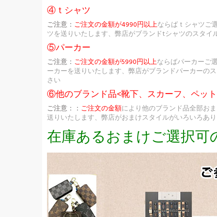
④ｔシャツ
ご注意：
ご注文の金額が4990円以上
ならばｔシャツご
ツを送りいたします、弊店がブランドtシャツのスタイ
⑤パーカー
ご注意：
ご注文の金額が5990円以上
ならばパーカーご
ーカーを送りいたします、弊店がブランドパーカーのス
さい
⑥他のブランド品<靴下、スカーフ、ペッ
ご注意：：
ご注文の金額
により他のブランド品全部おま
送りいたします、弊店がおまけスタイルがいろいろあり
在庫あるおまけご選択可