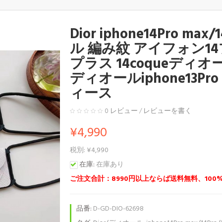
Dior iphone14Pro max/
ル 編み紋 アイフォン14プ
プラス 14coqueディ
ディオールiphone13Pro 
ィース
0 レビュー
/
レビューを書く
¥4,990
税別: ¥4,990
在庫:
在庫あり
ご注文合計：8990円以上ならば送料無料、100
品番:
D-GD-DIO-62698