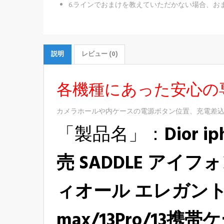
6.ラインでおまけを教えていただかない場合、お
説明
レビュー (0)
各機種にあった安心の
カメラホールや内ケースの電源ボタン位置、充電差
「製品名」：
Dior i
売
SADDLE アイフ
ィオール エレガン
max/13Pro/13携