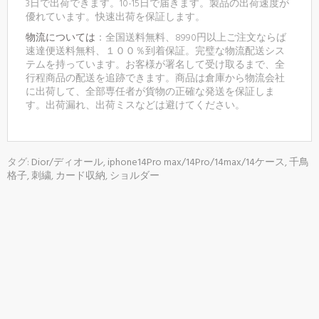
3日で出荷できます。10-15日で届きます。製品の出荷速度が
優れています。快速出荷を保証します。
物流については
：全国送料無料、8990円以上ご注文ならば
速達便送料無料、１００％到着保証。完璧な物流配送シス
テムを持っています。お客様が署名して受け取るまで、全
行程商品の配送を追跡できます。商品は倉庫から物流会社
に出荷して、全部専任者が貨物の正確な発送を保証しま
す。出荷漏れ、出荷ミスなどは避けてください。
タグ:
Dior/ディオール
,
iphone14Pro max/14Pro/14max/14ケース
,
千鳥
格子
,
刺繍
,
カード収納
,
ショルダー