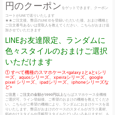
円のクーポン
をゲットできます、クーポン
コートがLINEで送りいたします
★★ご注文後、弊店のLINE IDを登録いただいた後、おまけ機種と
ご注文番号あるいは受取人を教えてください、こちらがおまけ追
加させていただきます
LINEお友達限定、ランダムに
色々スタイルのおまけご選択
いただけます
① すべて機種のスマホケース<galaxy zとaとsシリ
ーズ、aquosシリーズ、xpeiraシリーズ、google
pixel シリーズ、ipadシリーズ、iphoneシリーズな
ど>
ご注意：
ご注文の金額が3990円以上
ならばスマホケース全機種
ご選択可、ライン登録後、ご希望のおまけの機種を教えてくださ
い、こちらがご希望の機種により、ランダムにおまけケースを送
りいたします、弊店がおまけのケースのスタイルがガラス素材、
斜めかけスタイルや手帳型スタイルなどいろいろありますが、も