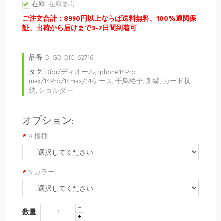
在庫:
在庫あり
ご注文合計：8990円以上ならば送料無料、100%通関保
証、出荷から届けまで3-7日間到着可
品番:
D-GD-DIO-62716
タグ:
Dior/ディオール
,
iphone14Pro
max/14Pro/14max/14ケース
,
千鳥格子
,
刺繍
,
カード収
納
,
ショルダー
オプション:
A 機種
N カラー
数量: