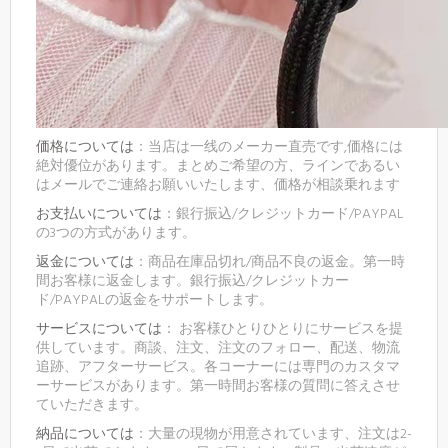
価格については
：当店は一线のメーカー直売です,価格には
絶対優位があります。まとめご希望の方、ラインであるい
はメールでご連絡お願いいたします、価格が相談乗れます
お支払いについては
：銀行振込/クレジットカード/PAYPAL
の3つの方式があります。
返金については
：商品在庫品切れ/商品不良の返金。第一時
間お客様に返金します。銀行振込/クレジットカー
ド/PAYPALの返金をサポートします。
サービスについては
： お客様ひとりひとりにサービスを提
供しています。商談、注文、注文のフォロー、配送、物流
追跡、アフターサービス。各コーナーには専門のカスタマ
ーサービスがあります。第一時間お客様の質問に答えさせ
ていただきます。
納品については
：大量の現物が用意されています、注文は2-