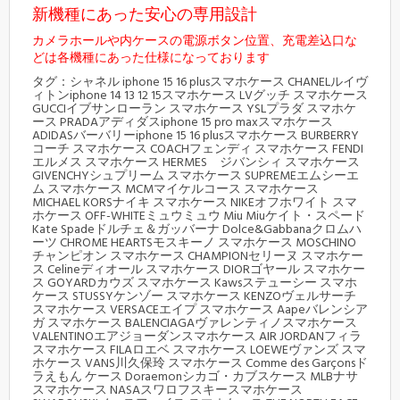
新機種にあった安心の専用設計
カメラホールや内ケースの電源ボタン位置、充電差込口な
どは各機種にあった仕様になっております
タグ：シャネル iphone 15 16 plusスマホケース CHANELルイヴ
ィトンiphone 14 13 12 15スマホケース LVグッチ スマホケース
GUCCIイブサンローラン スマホケース YSLプラダ スマホケ
ース PRADAアディダスiphone 15 pro maxスマホケース
ADIDASバーバリーiphone 15 16 plusスマホケース BURBERRY
コーチ スマホケース COACHフェンディ スマホケース FENDI
エルメス スマホケース HERMES ジバンシィ スマホケース
GIVENCHYシュプリーム スマホケース SUPREMEエムシーエ
ム スマホケース MCMマイケルコース スマホケース
MICHAEL KORSナイキ スマホケース NIKEオフホワイト スマ
ホケース OFF-WHITEミュウミュウ Miu Miuケイト・スペード
Kate Spadeドルチェ＆ガッバーナ Dolce&Gabbanaクロムハ
ーツ CHROME HEARTSモスキーノ スマホケース MOSCHINO
チャンピオン スマホケース CHAMPIONセリーヌ スマホケー
ス Celineディオール スマホケース DIORゴヤール スマホケー
ス GOYARDカウズ スマホケース Kawsステューシー スマホ
ケース STUSSYケンゾー スマホケース KENZOヴェルサーチ
スマホケース VERSACEエイプ スマホケース Aapeバレンシア
ガ スマホケース BALENCIAGAヴァレンティノスマホケース
VALENTINOエアジョーダンスマホケース AIR JORDANフィラ
スマホケース FILAロエベ スマホケース LOEWEヴァンズ スマ
ホケース VANS川久保玲 スマホケース Comme des Garçonsド
ラえもん ケース Doraemonシカゴ・カブスケース MLBナサ
スマホケース NASAスワロフスキースマホケース