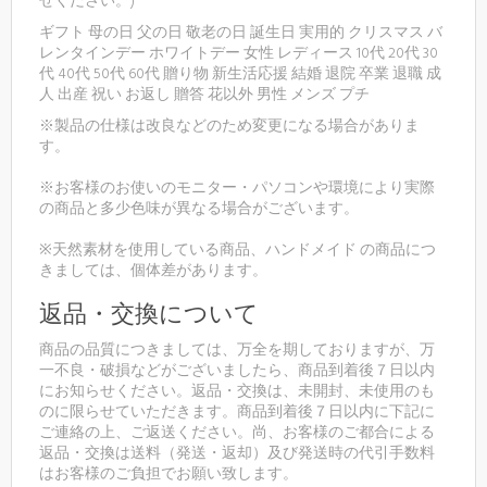
せください。)
ギフト 母の日 父の日 敬老の日 誕生日 実用的 クリスマス バ
レンタインデー ホワイトデー 女性 レディース 10代 20代 30
代 40代 50代 60代 贈り物 新生活応援 結婚 退院 卒業 退職 成
人 出産 祝い お返し 贈答 花以外 男性 メンズ プチ
※製品の仕様は改良などのため変更になる場合がありま
す。
※お客様のお使いのモニター・パソコンや環境により実際
の商品と多少色味が異なる場合がございます。
※天然素材を使用している商品、ハンドメイド の商品につ
きましては、個体差があります。
返品・交換について
商品の品質につきましては、万全を期しておりますが、万
一不良・破損などがございましたら、商品到着後７日以内
にお知らせください。返品・交換は、未開封、未使用のも
のに限らせていただきます。商品到着後７日以内に下記に
ご連絡の上、ご返送ください。尚、お客様のご都合による
返品・交換は送料（発送・返却）及び発送時の代引手数料
はお客様のご負担でお願い致します。