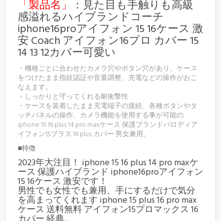
「製品名」
：見た目も手触りも高級
感溢れるハイブランドコーチ
iphone16proアイフォン 15 16ケース 激
安 Coach アイフォン16プロ カバー 15
14 13 12カバー可愛い
・機種ごとに合わせたカメラ穴やボタン穴があり、ケース
をつけたまま指紋認証や音量調整、充電などの操作がおこ
なえます。
・しっかりと守ってくれる耐衝撃性
・ケースを装着したまま充電端子の接続、各種ボタンやタ
ッチパネルの操作、カメラ機能を使用する事が可能の
iphone 15 16 plus 14 pro maxケース 保護ブランドパロディア
イフォン15プラス 16 plus カバー 男女兼用。
■特徴
2023年大注目！ iphone 15 16 plus 14 pro maxケ
ース 保護ハイブランド iphone16proアイフォン
15 16ケース 激安です！
男性でも女性でも兼用、手にするだけで気分
を高まってくれます iphone 15 plus 16 pro max
ケース 送料無料 アイフォン15プロマックス 16
カバー 経典。