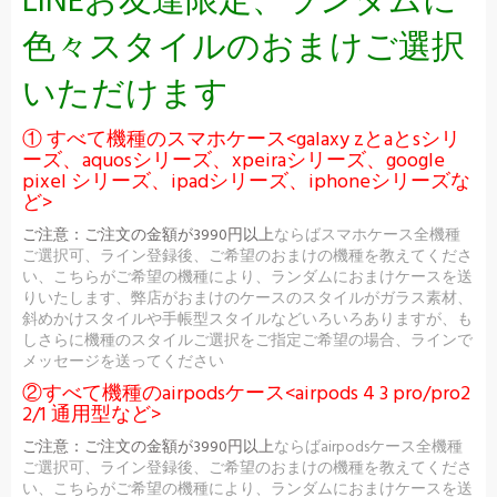
LINEお友達限定、ランダムに
色々スタイルのおまけご選択
いただけます
① すべて機種のスマホケース<galaxy zとaとsシリ
ーズ、aquosシリーズ、xpeiraシリーズ、google
pixel シリーズ、ipadシリーズ、iphoneシリーズな
ど>
ご注意：
ご注文の金額が3990円以上
ならばスマホケース全機種
ご選択可、ライン登録後、ご希望のおまけの機種を教えてくださ
い、こちらがご希望の機種により、ランダムにおまけケースを送
りいたします、弊店がおまけのケースのスタイルがガラス素材、
斜めかけスタイルや手帳型スタイルなどいろいろありますが、も
しさらに機種のスタイルご選択をご指定ご希望の場合、ラインで
メッセージを送ってください
②すべて機種のairpodsケース<airpods 4 3 pro/pro2
2/1 通用型など>
ご注意：
ご注文の金額が3990円以上
ならばairpodsケース全機種
ご選択可、ライン登録後、ご希望のおまけの機種を教えてくださ
い、こちらがご希望の機種により、ランダムにおまけケースを送