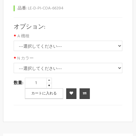
品番:
LE-D-PI-COA-66394
オプション:
A 機種
N カラー
数量:
カートに入れる