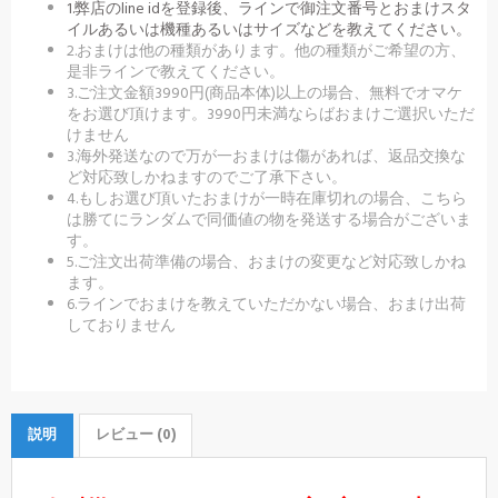
1.弊店のline idを登録後、ラインで御注文番号とおまけスタ
イルあるいは機種あるいはサイズなどを教えてください。
2.おまけは他の種類があります。他の種類がご希望の方、
是非ラインで教えてください。
3.ご注文金額3990円(商品本体)以上の場合、無料でオマケ
をお選び頂けます。3990円未満ならばおまけご選択いただ
けません
3.海外発送なので万が一おまけは傷があれば、返品交換な
ど対応致しかねますのでご了承下さい。
4.もしお選び頂いたおまけが一時在庫切れの場合、こちら
は勝てにランダムで同価値の物を発送する場合がございま
す。
5.ご注文出荷準備の場合、おまけの変更など対応致しかね
ます。
6.ラインでおまけを教えていただかない場合、おまけ出荷
しておりません
説明
レビュー (0)