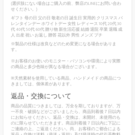
(選択肢にない場合はご購入の前、弊店のLINEにお問い合わ
せください。)
ギフト 母の日 父の日 敬老の日 誕生日 実用的 クリスマス バ
レンタインデー ホワイトデー 女性 レディース 10代 20代 30
代 40代 50代 60代 贈り物 新生活応援 結婚 退院 卒業 退職 成
人 出産 祝い お返し 贈答 花以外 男性 メンズ プチ
※製品の仕様は改良などのため変更になる場合がありま
す。
※お客様のお使いのモニター・パソコンや環境により実際
の商品と多少色味が異なる場合がございます。
※天然素材を使用している商品、ハンドメイド の商品につ
きましては、個体差があります。
返品・交換について
商品の品質につきましては、万全を期しておりますが、万
一不良・破損などがございましたら、商品到着後７日以内
にお知らせください。返品・交換は、未開封、未使用のも
のに限らせていただきます。商品到着後７日以内に下記に
ご連絡の上、ご返送ください。尚、お客様のご都合による
返品・交換は送料（発送・返却）及び発送時の代引手数料