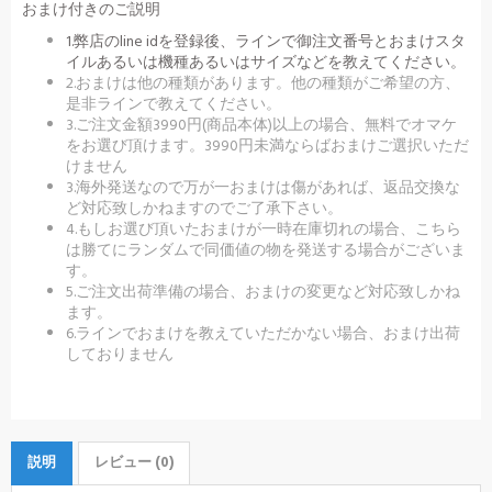
おまけ付きのご説明
1.弊店のline idを登録後、ラインで御注文番号とおまけスタ
イルあるいは機種あるいはサイズなどを教えてください。
2.おまけは他の種類があります。他の種類がご希望の方、
是非ラインで教えてください。
3.ご注文金額3990円(商品本体)以上の場合、無料でオマケ
をお選び頂けます。3990円未満ならばおまけご選択いただ
けません
3.海外発送なので万が一おまけは傷があれば、返品交換な
ど対応致しかねますのでご了承下さい。
4.もしお選び頂いたおまけが一時在庫切れの場合、こちら
は勝てにランダムで同価値の物を発送する場合がございま
す。
5.ご注文出荷準備の場合、おまけの変更など対応致しかね
ます。
6.ラインでおまけを教えていただかない場合、おまけ出荷
しておりません
説明
レビュー (0)