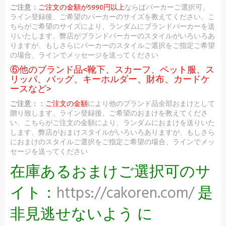
ご注意：
ご注文の金額が5990円以上
ならばパーカーご選択可、
ライン登録後、ご希望のパーカーのサイズを教えてください、こ
ちらがご希望のサイズにより、ランダムにブランドパーカーを送
りいたします、弊店がブランドパーカーのスタイルがいろいろあ
りますが、もしさらにパーカーのスタイルご選択をご指定ご希望
の場合、ラインでメッセージを送ってください
⑥他のブランド品<靴下、スカーフ、ペット服、ス
リッパ、バッグ、キーホルダー、財布、カードケ
ースなど>
ご注意：：
ご注文の金額
により他のブランド品全部おまけとして
贈り致します、ライン登録後、ご希望のおまけを教えてくださ
い、こちらがご注文の金額により、ランダムにおまけを送りいた
します、弊店がおまけスタイルがいろいろありますが、もしさら
におまけのスタイルご選択をご指定ご希望の場合、ラインでメッ
セージを送ってください
在庫あるおまけご選択可のサ
イト：
https://cakoren.com/
是
非見逃せないよう に