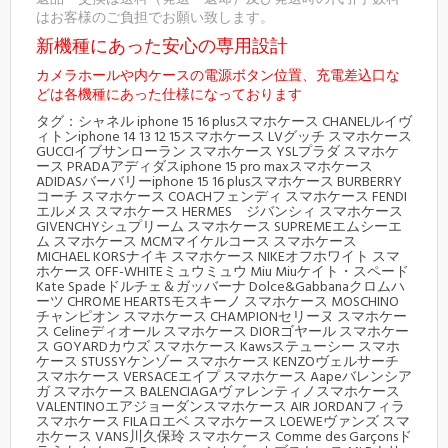
はお客様のご負担でお願い致します。
新機種にあった安心の専用設計
カメラホールや内ケースの電源ボタン位置、充電差込口な
どは各機種にあった仕様になっております
タグ：シャネル iphone 15 16 plusスマホケース CHANELルイヴ
ィトンiphone 14 13 12 15スマホケース LVグッチ スマホケース
GUCCIイブサンローラン スマホケース YSLプラダ スマホケ
ース PRADAアディダスiphone 15 pro maxスマホケース
ADIDASバーバリーiphone 15 16 plusスマホケース BURBERRY
コーチ スマホケース COACHフェンディ スマホケース FENDI
エルメス スマホケース HERMES ジバンシィ スマホケース
GIVENCHYシュプリーム スマホケース SUPREMEエムシーエ
ム スマホケース MCMマイケルコース スマホケース
MICHAEL KORSナイキ スマホケース NIKEオフホワイト スマ
ホケース OFF-WHITEミュウミュウ Miu Miuケイト・スペード
Kate Spadeドルチェ＆ガッバーナ Dolce&Gabbanaクロムハ
ーツ CHROME HEARTSモスキーノ スマホケース MOSCHINO
チャンピオン スマホケース CHAMPIONセリーヌ スマホケー
ス Celineディオール スマホケース DIORゴヤール スマホケー
ス GOYARDカウズ スマホケース Kawsステューシー スマホ
ケース STUSSYケンゾー スマホケース KENZOヴェルサーチ
スマホケース VERSACEエイプ スマホケース Aapeバレンシア
ガ スマホケース BALENCIAGAヴァレンティノスマホケース
VALENTINOエアジョーダンスマホケース AIR JORDANフィラ
スマホケース FILAロエベ スマホケース LOEWEヴァンズ スマ
ホケース VANS川久保玲 スマホケース Comme des Garçonsド