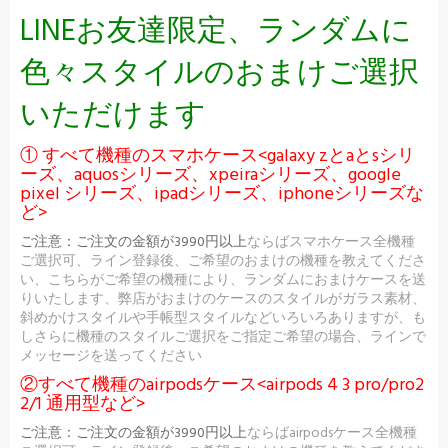
LINEお友達限定、ランダムに
色々スタイルのおまけご選択
いただけます
① すべて機種のスマホケース<galaxy zとaとsシリ
ーズ、aquosシリーズ、xpeiraシリーズ、google
pixel シリーズ、ipadシリーズ、iphoneシリーズな
ど>
ご注意：
ご注文の金額が3990円以上
ならばスマホケース全機種
ご選択可、ライン登録後、ご希望のおまけの機種を教えてくださ
い、こちらがご希望の機種により、ランダムにおまけケースを送
りいたします、弊店がおまけのケースのスタイルがガラス素材、
斜めかけスタイルや手帳型スタイルなどいろいろありますが、も
しさらに機種のスタイルご選択をご指定ご希望の場合、ラインで
メッセージを送ってください
②すべて機種のairpodsケース<airpods 4 3 pro/pro2
2/1 通用型など>
ご注意：
ご注文の金額が3990円以上
ならばairpodsケース全機種