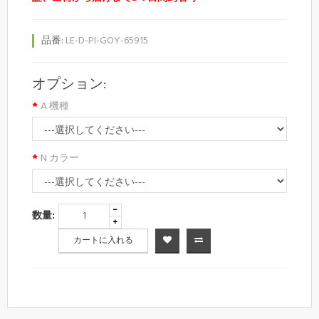
品番:
LE-D-PI-GOY-65915
オプション:
A 機種
N カラー
数量:
カートに入れる