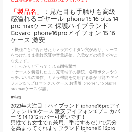
どは各機種にあった仕様になっております
「製品名」
：見た目も手触りも高級
感溢れるゴヤール iphone 15 16 plus 14
pro maxケース 保護ハイブランド
Goyard iphone16proアイフォン 15 16
ケース 激安
・機種ごとに合わせたカメラ穴やボタン穴があり、ケース
をつけたまま指紋認証や音量調整、充電などの操作がおこ
なえます。
・しっかりと守ってくれる耐衝撃性
・ケースを装着したまま充電端子の接続、各種ボタンやタ
ッチパネルの操作、カメラ機能を使用する事が可能の アイ
フォン15 16プロマックス ケース お洒落 iphone 15 16 plus 14
pro maxケース 保護。
■特徴
2023年大注目！ハイブランド iphone16proアイ
フォン 15 16ケース 激安 アイフォン16プロ カバ
ー 15 14 13 12カバー可愛いです！
男性でも女性でも兼用、手にするだけで気分
を高まってくれますブランド iphone15 16pro