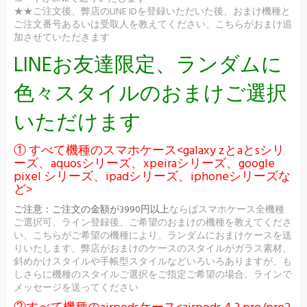
★★ご注文後、弊店のLINE IDを登録いただいた後、おまけ機種と
ご注文番号あるいは受取人を教えてください、こちらがおまけ追
加させていただきます
LINEお友達限定、ランダムに
色々スタイルのおまけご選択
いただけます
① すべて機種のスマホケース<galaxy zとaとsシリ
ーズ、aquosシリーズ、xpeiraシリーズ、google
pixel シリーズ、ipadシリーズ、iphoneシリーズな
ど>
ご注意：
ご注文の金額が3990円以上
ならばスマホケース全機種
ご選択可、ライン登録後、ご希望のおまけの機種を教えてくださ
い、こちらがご希望の機種により、ランダムにおまけケースを送
りいたします、弊店がおまけのケースのスタイルがガラス素材、
斜めかけスタイルや手帳型スタイルなどいろいろありますが、も
しさらに機種のスタイルご選択をご指定ご希望の場合、ラインで
メッセージを送ってください