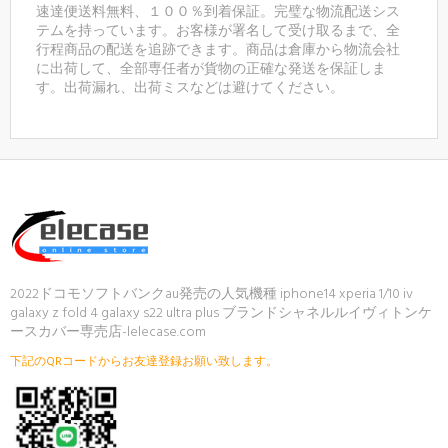
速達便送料無料、１００％到着保証。完璧な物流配送シス
テムを持っています。お客様が署名して受け取るまで、全
行程商品の配送を追跡できます。商品は倉庫から物流会社
に出荷して、全部専任者が貨物の正確な発送を保証しま
す。出荷漏れ、出荷ミスなどは避けてください。
2022ドコモソフトバンクau発売の人気機種 iphone14 xperia 1/10 iv
galaxy z fold 4 galaxy s22 ultra plus ブランドシャネルルイヴィトンケ
ースカバー専売店-lelecase.com
下記のQRコードからお友達登録お願い致します。
ご注文後、弊店のLINE IDを登録いただければ素
敵なプレゼントが贈りさせていただきます(*´∀
｀*)