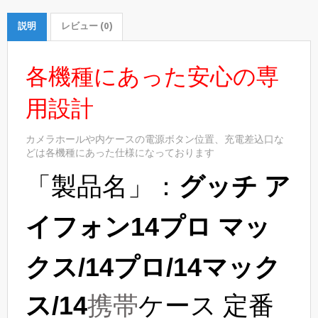
説明
レビュー (0)
各機種にあった安心の専
用設計
カメラホールや内ケースの電源ボタン位置、充電差込口な
どは各機種にあった仕様になっております
「製品名」：
グッチ
ア
イフォン14プロ
マッ
クス/14プロ/
14
マック
携帯
ケース
定番
ス/14