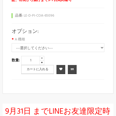
証、出荷から届けまで3-7日間到着可
品番:
LE-D-PI-COA-65096
オプション:
A 機種
数量:
カートに入れる
9月31日 までLINEお友達限定時