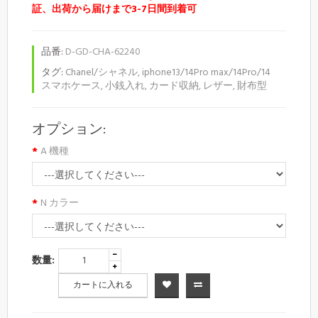
証、出荷から届けまで3-7日間到着可
品番:
D-GD-CHA-62240
タグ:
Chanel/シャネル
,
iphone13/14Pro max/14Pro/14
スマホケース
,
小銭入れ
,
カード収納
,
レザー
,
財布型
オプション:
A 機種
N カラー
数量:
カートに入れる