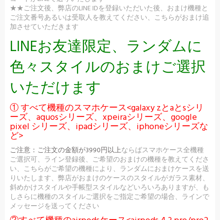
★★ご注文後、弊店のLINE IDを登録いただいた後、おまけ機種と
ご注文番号あるいは受取人を教えてください、こちらがおまけ追
加させていただきます
LINEお友達限定、ランダムに
色々スタイルのおまけご選択
いただけます
① すべて機種のスマホケース<galaxy zとaとsシリ
ーズ、aquosシリーズ、xpeiraシリーズ、google
pixel シリーズ、ipadシリーズ、iphoneシリーズな
ど>
ご注意：
ご注文の金額が3990円以上
ならばスマホケース全機種
ご選択可、ライン登録後、ご希望のおまけの機種を教えてくださ
い、こちらがご希望の機種により、ランダムにおまけケースを送
りいたします、弊店がおまけのケースのスタイルがガラス素材、
斜めかけスタイルや手帳型スタイルなどいろいろありますが、も
しさらに機種のスタイルご選択をご指定ご希望の場合、ラインで
メッセージを送ってください