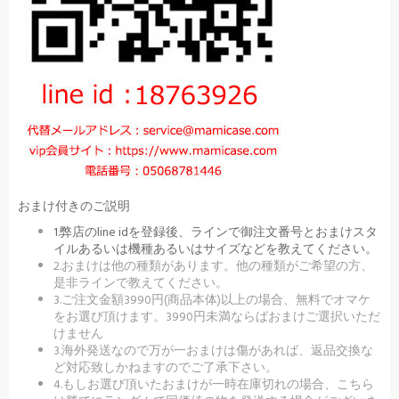
おまけ付きのご説明
1.弊店のline idを登録後、ラインで御注文番号とおまけスタ
イルあるいは機種あるいはサイズなどを教えてください。
2.おまけは他の種類があります。他の種類がご希望の方、
是非ラインで教えてください。
3.ご注文金額3990円(商品本体)以上の場合、無料でオマケ
をお選び頂けます。3990円未満ならばおまけご選択いただ
けません
3.海外発送なので万が一おまけは傷があれば、返品交換な
ど対応致しかねますのでご了承下さい。
4.もしお選び頂いたおまけが一時在庫切れの場合、こちら