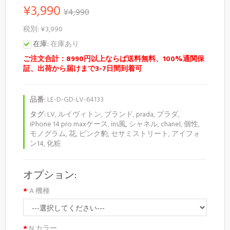
¥3,990
¥4,990
税別: ¥3,990
在庫:
在庫あり
ご注文合計：8990円以上ならば送料無料、100%通関保
証、出荷から届けまで3-7日間到着可
品番:
LE-D-GD-LV-64133
タグ:
LV
,
ルイヴィトン
,
ブランド
,
prada
,
プラダ
,
iPhone 14 pro maxケース
,
ins風
,
シャネル
,
chanel
,
個性
,
モノグラム
,
花
,
ピンク豹
,
セサミストリート
,
アイフォ
ン14
,
化粧
オプション:
A 機種
N カラー