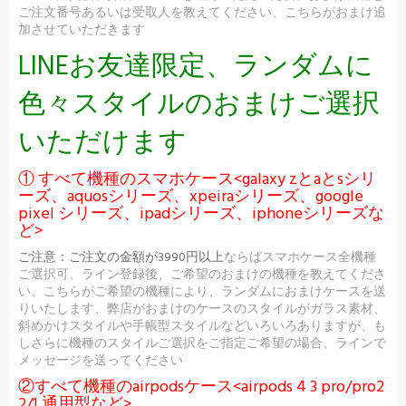
ご注文番号あるいは受取人を教えてください、こちらがおまけ追
加させていただきます
LINEお友達限定、ランダムに
色々スタイルのおまけご選択
いただけます
① すべて機種のスマホケース<galaxy zとaとsシリ
ーズ、aquosシリーズ、xpeiraシリーズ、google
pixel シリーズ、ipadシリーズ、iphoneシリーズな
ど>
ご注意：
ご注文の金額が3990円以上
ならばスマホケース全機種
ご選択可、ライン登録後、ご希望のおまけの機種を教えてくださ
い、こちらがご希望の機種により、ランダムにおまけケースを送
りいたします、弊店がおまけのケースのスタイルがガラス素材、
斜めかけスタイルや手帳型スタイルなどいろいろありますが、も
しさらに機種のスタイルご選択をご指定ご希望の場合、ラインで
メッセージを送ってください
②すべて機種のairpodsケース<airpods 4 3 pro/pro2
2/1 通用型など>