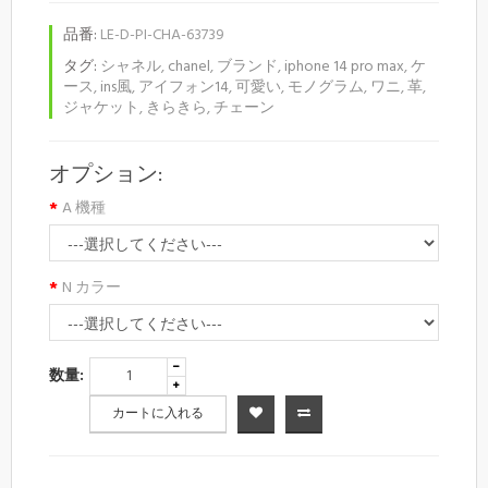
品番:
LE-D-PI-CHA-63739
タグ:
シャネル
,
chanel
,
ブランド
,
iphone 14 pro max
,
ケ
ース
,
ins風
,
アイフォン14
,
可愛い
,
モノグラム
,
ワニ
,
革
,
ジャケット
,
きらきら
,
チェーン
オプション:
A 機種
N カラー
数量:
カートに入れる