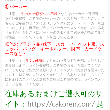
⑤パーカー
ご注意：
ご注文の金額が5990円以上
ならばパーカーご選択可、
ライン登録後、ご希望のパーカーのサイズを教えてください、こ
ちらがご希望のサイズにより、ランダムにブランドパーカーを送
りいたします、弊店がブランドパーカーのスタイルがいろいろあ
りますが、もしさらにパーカーのスタイルご選択をご指定ご希望
の場合、ラインでメッセージを送ってください
⑥他のブランド品<靴下、スカーフ、ペット服、ス
リッパ、バッグ、キーホルダー、財布、カードケ
ースなど>
ご注意：：
ご注文の金額
により他のブランド品全部おまけとして
贈り致します、ライン登録後、ご希望のおまけを教えてくださ
い、こちらがご注文の金額により、ランダムにおまけを送りいた
します、弊店がおまけスタイルがいろいろありますが、もしさら
におまけのスタイルご選択をご指定ご希望の場合、ラインでメッ
セージを送ってください
在庫あるおまけご選択可のサ
イト：
https://cakoren.com/
是