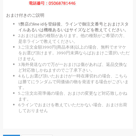
おまけ付きのご説明
1.弊店のline idを登録後、ラインで御注文番号とおまけスタ
イルあるいは機種あるいはサイズなどを教えてください。
2.おまけは他の種類があります。他の種類がご希望の方、
是非ラインで教えてください。
3.ご注文金額3990円(商品本体)以上の場合、無料でオマケ
をお選び頂けます。3990円未満ならばおまけご選択いただ
けません
3.海外発送なので万が一おまけは傷があれば、返品交換な
ど対応致しかねますのでご了承下さい。
4.もしお選び頂いたおまけが一時在庫切れの場合、こちら
は勝てにランダムで同価値の物を発送する場合がございま
す。
5.ご注文出荷準備の場合、おまけの変更など対応致しかね
ます。
6.ラインでおまけを教えていただかない場合、おまけ出荷
しておりません