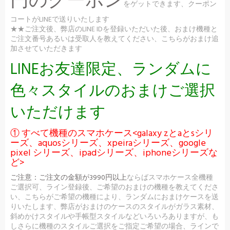
円のクーポン
をゲットできます、クーポン
コートがLINEで送りいたします
★★ご注文後、弊店のLINE IDを登録いただいた後、おまけ機種と
ご注文番号あるいは受取人を教えてください、こちらがおまけ追
加させていただきます
LINEお友達限定、ランダムに
色々スタイルのおまけご選択
いただけます
① すべて機種のスマホケース<galaxy zとaとsシリ
ーズ、aquosシリーズ、xpeiraシリーズ、google
pixel シリーズ、ipadシリーズ、iphoneシリーズな
ど>
ご注意：
ご注文の金額が3990円以上
ならばスマホケース全機種
ご選択可、ライン登録後、ご希望のおまけの機種を教えてくださ
い、こちらがご希望の機種により、ランダムにおまけケースを送
りいたします、弊店がおまけのケースのスタイルがガラス素材、
斜めかけスタイルや手帳型スタイルなどいろいろありますが、も
しさらに機種のスタイルご選択をご指定ご希望の場合、ラインで