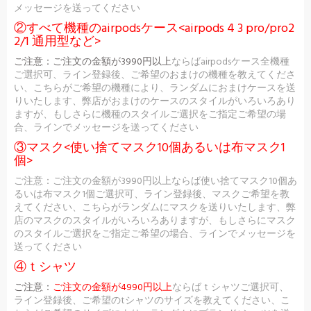
メッセージを送ってください
②すべて機種のairpodsケース<airpods 4 3 pro/pro2
2/1 通用型など>
ご注意：
ご注文の金額が3990円以上
ならばairpodsケース全機種
ご選択可、ライン登録後、ご希望のおまけの機種を教えてくださ
い、こちらがご希望の機種により、ランダムにおまけケースを送
りいたします、弊店がおまけのケースのスタイルがいろいろあり
ますが、もしさらに機種のスタイルご選択をご指定ご希望の場
合、ラインでメッセージを送ってください
③マスク<使い捨てマスク10個あるいは布マスク1
個>
ご注意：ご注文の金額が3990円以上ならば使い捨てマスク10個あ
るいは布マスク1個ご選択可、ライン登録後、マスクご希望を教
えてください、こちらがランダムにマスクを送りいたします、弊
店のマスクのスタイルがいろいろありますが、もしさらにマスク
のスタイルご選択をご指定ご希望の場合、ラインでメッセージを
送ってください
④ｔシャツ
ご注意：
ご注文の金額が4990円以上
ならばｔシャツご選択可、
ライン登録後、ご希望のtシャツのサイズを教えてください、こ