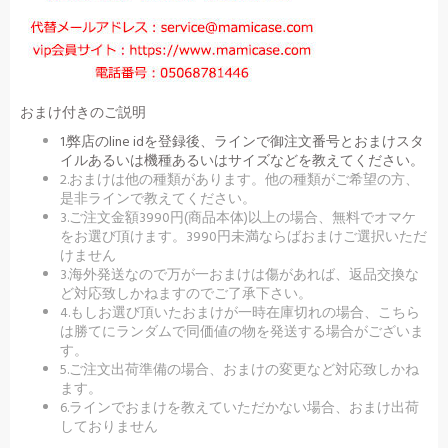
おまけ付きのご説明
1.弊店のline idを登録後、ラインで御注文番号とおまけスタ
イルあるいは機種あるいはサイズなどを教えてください。
2.おまけは他の種類があります。他の種類がご希望の方、
是非ラインで教えてください。
3.ご注文金額3990円(商品本体)以上の場合、無料でオマケ
をお選び頂けます。3990円未満ならばおまけご選択いただ
けません
3.海外発送なので万が一おまけは傷があれば、返品交換な
ど対応致しかねますのでご了承下さい。
4.もしお選び頂いたおまけが一時在庫切れの場合、こちら
は勝てにランダムで同価値の物を発送する場合がございま
す。
5.ご注文出荷準備の場合、おまけの変更など対応致しかね
ます。
6.ラインでおまけを教えていただかない場合、おまけ出荷
しておりません