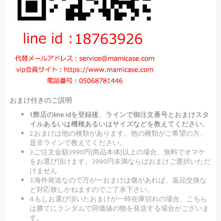
おまけ付きのご説明
1.弊店のline idを登録後、ラインで御注文番号とおまけスタ
イルあるいは機種あるいはサイズなどを教えてください。
2.おまけは他の種類があります。他の種類がご希望の方、
是非ラインで教えてください。
3.ご注文金額3990円(商品本体)以上の場合、無料でオマケ
をお選び頂けます。3990円未満ならばおまけご選択いただ
けません
3.海外発送なので万が一おまけは傷があれば、返品交換な
ど対応致しかねますのでご了承下さい。
4.もしお選び頂いたおまけが一時在庫切れの場合、こちら
は勝てにランダムで同価値の物を発送する場合がございま
す。