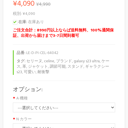
¥4,090
¥4,990
税別: ¥4,090
在庫:
在庫あり
ご注文合計：8990円以上ならば送料無料、100%通関保
証、出荷から届けまで3-7日間到着可
品番:
LE-D-PI-CEL-64042
タグ:
セリーヌ
,
celine
,
ブランド
,
galaxy s23 ultra
,
ケー
ス
,
革
,
ジャケット
,
調節可能
,
スタンド
,
ギャラクシー
s23
,
可愛い
,
耐衝撃
オプション:
A 機種
N カラー