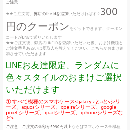
ご注意：
300
★★ご注文前、
弊店のline idを追加
いただければすぐ
円のクーポン
をゲットできます、クーポン
コートがLINEで送りいたします
★★ご注文後、弊店のLINE IDを登録いただいた後、おまけ機種と
ご注文番号あるいは受取人を教えてください、こちらがおまけ追
加させていただきます
LINEお友達限定、ランダムに
色々スタイルのおまけご選択
いただけます
① すべて機種のスマホケース<galaxy zとaとsシリ
ーズ、aquosシリーズ、xpeiraシリーズ、google
pixel シリーズ、ipadシリーズ、iphoneシリーズな
ど>
ご注意：
ご注文の金額が3990円以上
ならばスマホケース全機種