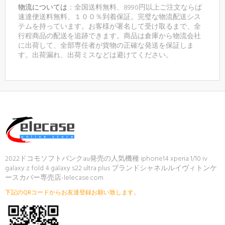
物流については
：全国送料無料、8990円以上ご注文ならば
速達便送料無料、１００％到着保証。完璧な物流配送シス
テムを持っています。お客様が署名して受け取るまで、全
行程商品の配送を追跡できます。商品は倉庫から物流会社
に出荷して、全部専任者が貨物の正確な発送を保証しま
す。出荷漏れ、出荷ミスなどは避けてください。
2022ドコモソフトバンクau発売の人気機種 iphone14 xperia 1/10 iv
galaxy z fold 4 galaxy s22 ultra plus ブランドシャネルルイヴィトンケ
ースカバー専売店-lelecase.com
下記のQRコードからお友達登録お願い致します。
ご注文後、弊店のLINE IDを登録いただければ素
敵なプレゼントが贈りさせていただきます(*´∀