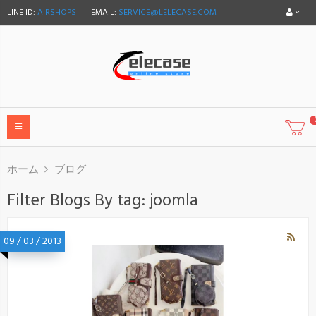
LINE ID:
AIRSHOPS
EMAIL:
SERVICE@LELECASE.COM
ホーム
ブログ
Filter Blogs By tag: joomla
09
/
03
/
2013