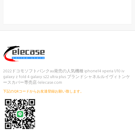
2022ドコモソフトバンクau発売の人気機種 iphone14 xperia 1/10 iv
galaxy z fold 4 galaxy s22 ultra plus ブランドシャネルルイヴィトンケ
ースカバー専売店-lelecase.com
下記のQRコードからお友達登録お願い致します。
ご注文後、弊店のLINE IDを登録いただければ素
敵なプレゼントが贈りさせていただきます(*´∀
｀*)